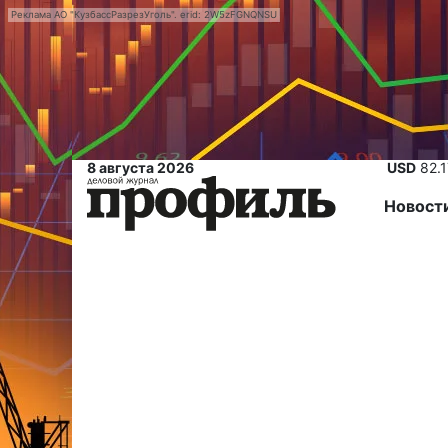
Реклама АО "КузбассРазрезУголь". erid: 2W5zFGNQNSU
8 августа 2026
USD
82.
Новост