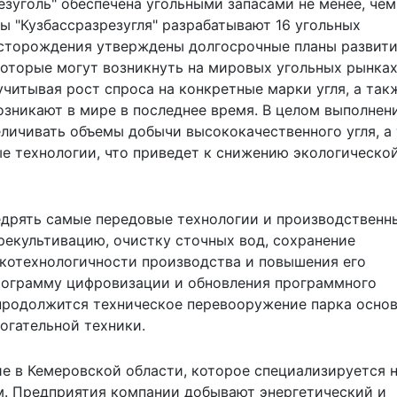
зуголь" обеспечена угольными запасами не менее, чем
ы "Кузбассразрезугля" разрабатывают 16 угольных
сторождения утверждены долгосрочные планы развити
которые могут возникнуть на мировых угольных рынках
читывая рост спроса на конкретные марки угля, а так
озникают в мире в последнее время. В целом выполнен
еличивать объемы добычи высококачественного угля, а
ые технологии, что приведет к снижению экологическо
недрять самые передовые технологии и производственн
рекультивацию, очистку сточных вод, сохранение
котехнологичности производства и повышения его
программу цифровизации и обновления программного
" продолжится техническое перевооружение парка осно
огательной техники.
ие в Кемеровской области, которое специализируется 
м. Предприятия компании добывают энергетический и