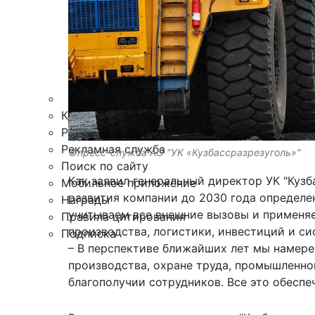
Происшествия
Дайджесты
Стиль жизни
Новости партнеров
Интересное
Контакты
Редакция
Рекламная служба
©пресс-служба АО "УК «Кузбассразрезуголь»"
Поиск по сайту
Как заявил генеральный директор УК "Куз
Мобильное приложение
развития компании до 2030 года определе
Награды
учитываем все внешние вызовы и применя
Правила цитирования
производства, логистики, инвестиций и си
Подписка
– В перспективе ближайших лет мы намер
производства, охране труда, промышленной
благополучии сотрудников. Все это обеспе