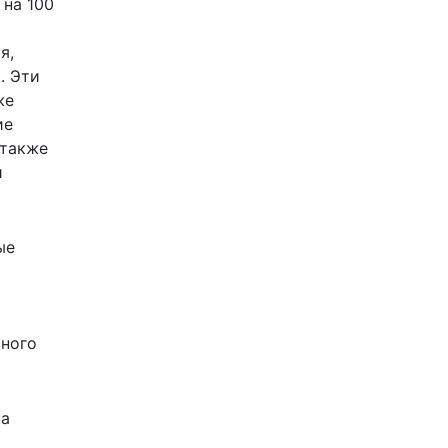
 на 100
я,
. Эти
же
ие
 также
й
ые
вного
на