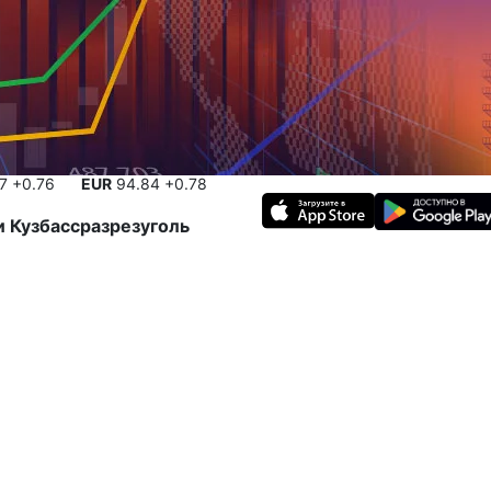
17
+0.76
EUR
94.84
+0.78
и
Кузбассразрезуголь