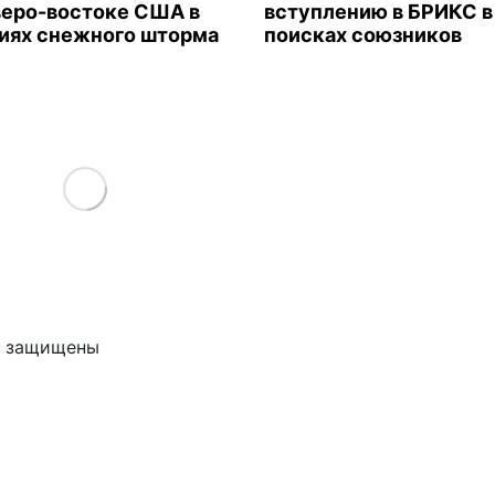
веро-востоке США в
вступлению в БРИКС в
иях снежного шторма
поисках союзников
Load More
ва защищены