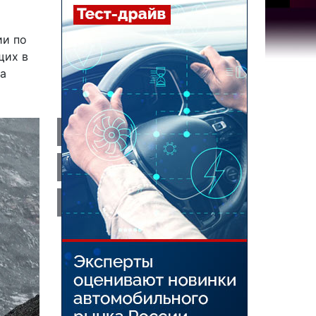
ии по
щих в
на