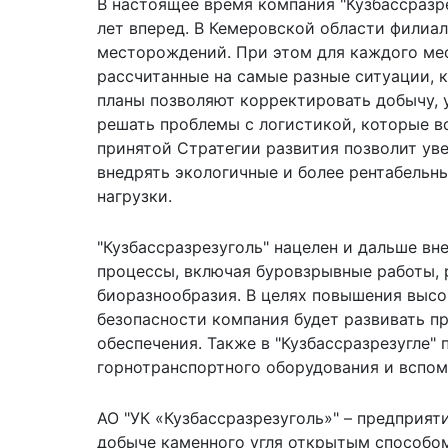
В настоящее время компания "Кузбассразре
лет вперед. В Кемеровской области филиал
месторождений. При этом для каждого ме
рассчитанные на самые разные ситуации, 
планы позволяют корректировать добычу, у
решать проблемы с логистикой, которые в
принятой Стратегии развития позволит ув
внедрять экологичные и более рентабельн
нагрузки.
"Кузбассразрезуголь" нацелен и дальше в
процессы, включая буровзрывные работы, 
биоразнообразия. В целях повышения высо
безопасности компания будет развивать 
обеспечения. Также в "Кузбассразрезугле
горнотранспортного оборудования и вспом
АО "УК «Кузбассразрезуголь»" – предприят
добыче каменного угля открытым способо