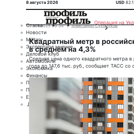
8 августа 2026
USD
82.
Операция на Ук
Статьи
01.07.2025 09:34
Александр Сухоруков
Новости
Military
Квадратный метр в российс
Экспертное мнение
в среднем на 4,3%
Деловой клуб
Средняя цена одного квадратного метра в
Автомобили
года до 147,6 тыс. руб.,
сообщает
ТАСС со с
Экономика
Финансы
Политика
Путешествия
ЕАЭС
Другие рубрики
Спецпроект «Юрий Мамлеев»
Календарь событий
Зарубежье