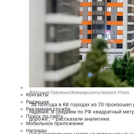
Армия
Персона
Наука и Технологии
Культура
Общество
Спорт
Здоровье
Происшествия
Дайджесты
Стиль жизни
Новости партнеров
Интересное
©Евгений Павленко/Коммерсантъ/Vostock Photo
Контакты
Редакция
"За полгода в 66 городах из 70 произошел
Рекламная служба
падение. В среднем по РФ квадратный метр
Поиск по сайту
дороже", – рассказали аналитики.
Мобильное приложение
Награды