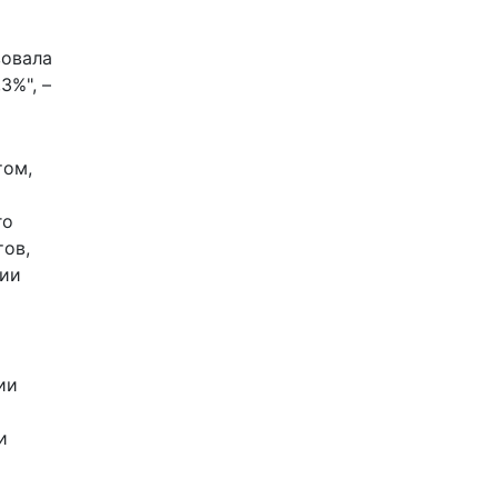
вовала
3%", –
том,
го
тов,
ции
ии
и