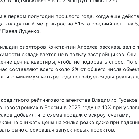
), в Подмосковье – в 10,2 млн руб. (плюс 1,2%).
ем в первом полугодии прошлого года, когда еще дейст
 квадратный метр вырос на 6,1%, а средний лот – на 5,
 Павел Луценко.
гильдии риэлторов Константин Апрелев рассказывал о 
ижимости
складывается не в пользу застройщиков. Они
ние цен на квартиры, чтобы не подорвать спрос. По е
ас составляют всего около 2% от общего числа объек
л, что минимум четыре года потребуется для реализа
 кредитного рейтингового агентства Владимир Гусаков
в новостройках в России в 2025 году на 10% при услов
саков добавил, что схема продаж с эскроу-счетами,
икам не снижать цены на жилье резко даже при падени
вать рынок, сокращая запуск новых проектов.