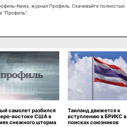
рофиль-News
,
журнал Профиль
. Скачивайте полностью
 "Профиль".
ый самолет разбился
Таиланд движется к
веро-востоке США в
вступлению в БРИКС в
иях снежного шторма
поисках союзников