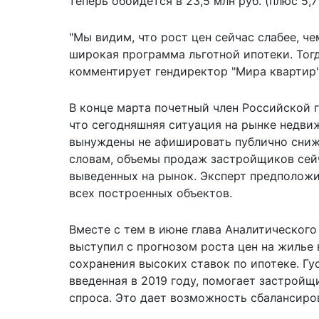
теперь обойдется в 23,5 млн руб. (плюс 5,7%
"Мы видим, что рост цен сейчас слабее, ч
широкая программа льготной ипотеки. Тогда
комментирует гендиректор "Мира квартир"
В конце марта почетный член Российской 
что сегодняшняя
ситуация на рынке недв
вынуждены не афишировать публично сниже
словам, объемы продаж застройщиков сейч
выведенных на рынок. Эксперт предположи
всех построенных объектов.
Вместе с тем в июне глава Аналитического
выступил с
прогнозом роста цен на жилье
сохранения высоких ставок по ипотеке. Гу
введенная в 2019 году, помогает застройщ
спроса. Это дает возможность сбалансиро