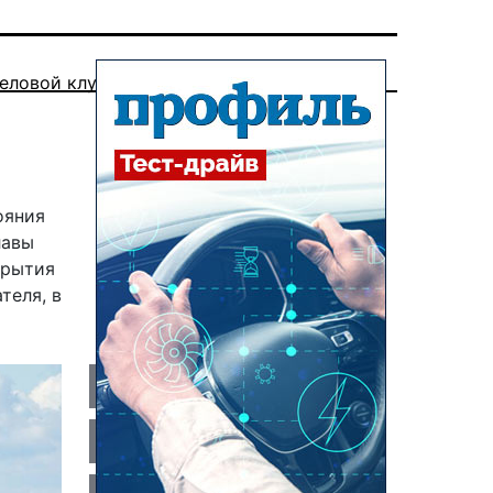
еловой клуб
ояния
лавы
крытия
теля, в