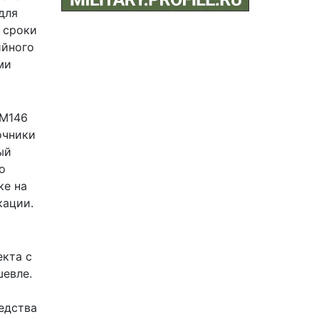
для
 сроки
ийного
ми
aM146
очники
ый
о
ке на
кации.
екта с
шевле.
едства