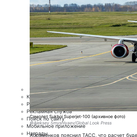
Армия
Персона
Наука и Технологии
Культура
Общество
Спорт
Здоровье
Происшествия
Дайджесты
Стиль жизни
Новости партнеров
Интересное
Контакты
Редакция
Рекламная служба
Самолет Sukhoi Superjet-100 (архивное фото)
Поиск по сайту
©Aleksey Smyshlyaev/Global Look Press
Мобильное приложение
Награды
Абраменков
пояснил
ТАСС, что расчет буд