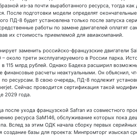
азной из-за почти выработанного ресурса, тогда как 
я. После подготовки модели определят окончательные
ого ПД-8 будет установлена только после запуска сер
осредственные работы по замене двигателей оплатят са
звав их стоимость приемлемой для авиакомпаний.
анирует заменить российско-французские двигатели S
 – около трети эксплуатируемого в России парка. Ист
 в 115 млрд рублей. Однако Бадеха расширил возможн
е финансовые расчеты неактуальными. Он объяснил, чт
 по ресурсам. В свою очередь, ПД-8 подлежит установ
rjet. Сейчас проводится сертификация такой модифи
е 2029 года.
а после ухода французской Safran из совместного про
лению ресурса SaM146, обслуживание которых пока де
па. Вслед за этим ОДК начала сборку первых серийных
я создание базы для проекта: Минпромторг изыскал ср