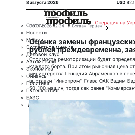
8 августа 2026
USD
82.
Операция на Ук
Статьи
06.07.2026 12:34
Богдан Герцен
Новости
Military
Оценка замены французских 
Экспертное мнение
рублей преждевременна, за
Деловой клуб
Стоимость ремоторизации будет определя
Автомобили
каждого борта. При этом рыночная цена о
Экономика
министерства Геннадий Абраменков в поне
Финансы
выставки "Иннопром". Глава ОАК Вадим Ба
Политика
50–100 машин, тогда как ранее "Коммерсан
Путешествия
ЕАЭС
Другие рубрики
Спецпроект «Юрий Мамлеев»
Календарь событий
Зарубежье