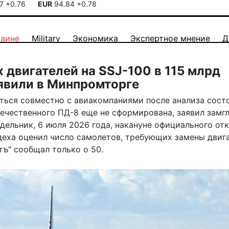
17
+0.76
EUR
94.84
+0.78
раине
Military
Экономика
Экспертное мнение
Д
двигателей на SSJ-100 в 115 млрд
явили в Минпромторге
ться совместно с авиакомпаниями после анализа сост
течественного ПД-8 еще не сформирована, заявил замг
дельник, 6 июля 2026 года, накануне официального от
деха оценил число самолетов, требующих замены двига
тъ" сообщал только о 50.