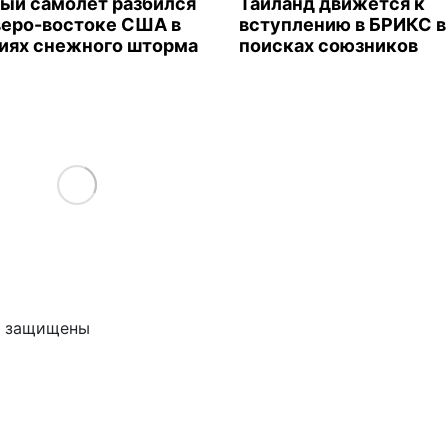
ый самолет разбился
Таиланд движется к
веро-востоке США в
вступлению в БРИКС в
иях снежного шторма
поисках союзников
Load More
ва защищены