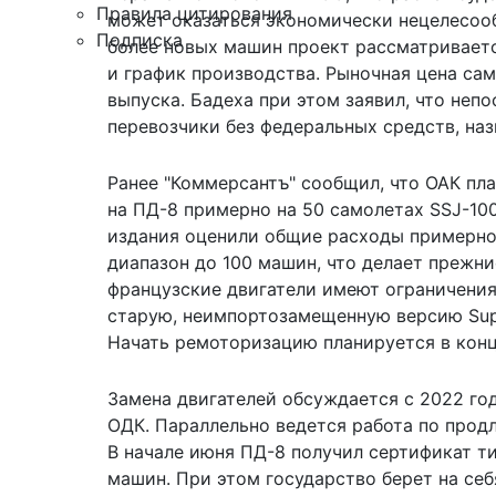
Правила цитирования
может оказаться экономически нецелесообр
Подписка
более новых машин проект рассматриваетс
и график производства. Рыночная цена сам
выпуска. Бадеха при этом заявил, что неп
перевозчики без федеральных средств, на
Ранее "Коммерсантъ" сообщил, что ОАК пл
на ПД-8 примерно на 50 самолетах SSJ-100
издания оценили общие расходы примерно
диапазон до 100 машин, что делает прежни
французские двигатели имеют ограничения
старую, неимпортозамещенную версию Supe
Начать ремоторизацию планируется в конц
Замена двигателей обсуждается с 2022 год
ОДК. Параллельно ведется работа по прод
В начале июня ПД-8
получил сертификат
ти
машин. При этом государство берет на себ