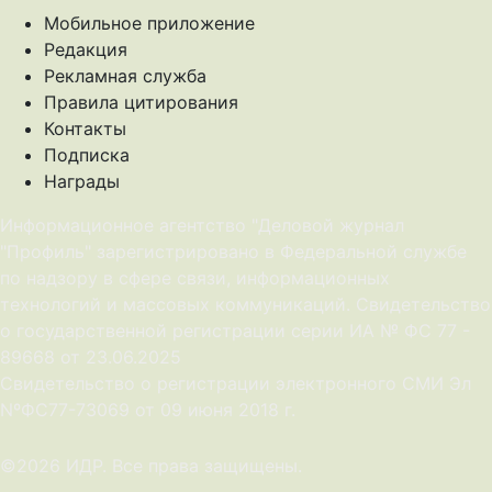
Мобильное приложение
Редакция
Рекламная служба
Правила цитирования
Контакты
Подписка
Награды
Информационное агентство "Деловой журнал
"Профиль" зарегистрировано в Федеральной службе
по надзору в сфере связи, информационных
технологий и массовых коммуникаций. Свидетельство
о государственной регистрации серии ИА № ФС 77 -
89668 от 23.06.2025
Cвидетельство о регистрации электронного СМИ Эл
NºФС77-73069 от 09 июня 2018 г.
©2026 ИДР. Все права защищены.