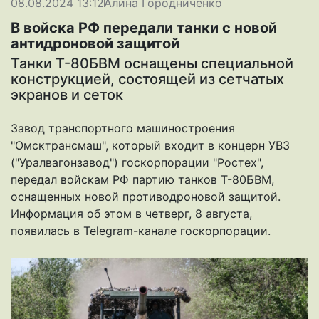
08.08.2024 13:12
Алина Городниченко
В войска РФ передали танки с новой
антидроновой защитой
Танки Т-80БВМ оснащены специальной
конструкцией, состоящей из сетчатых
экранов и сеток
Завод транспортного машиностроения
"Омсктрансмаш", который входит в концерн УВЗ
("Уралвагонзавод") госкорпорации "Ростех",
передал войскам РФ партию танков Т-80БВМ,
оснащенных новой противодроновой защитой.
Информация об этом в четверг, 8 августа,
появилась в Telegram-канале госкорпорации.