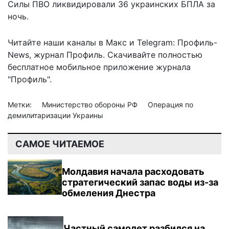
Силы ПВО
ликвидировали
36 украинских БПЛА за
ночь.
Читайте наши каналы в
Макс
и Telegram:
Профиль-
News
,
журнал Профиль
. Скачивайте полностью
бесплатное мобильное
приложение журнала
"Профиль".
Метки:
Министерство обороны РФ
Операция по
демилитаризации Украины
САМОЕ ЧИТАЕМОЕ
Молдавия начала расходовать
стратегический запас воды из-за
обмеления Днестра
Частный самолет разбился на