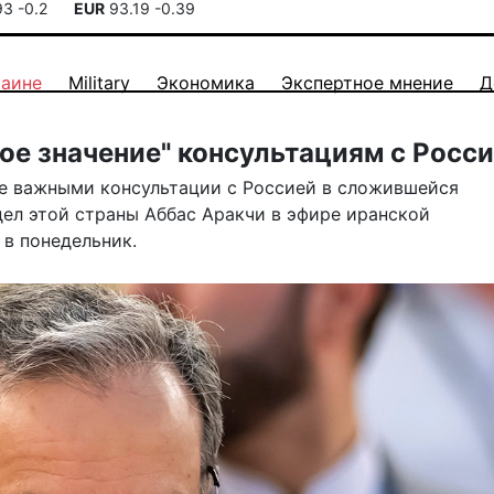
93
-0.2
EUR
93.19
-0.39
раине
Military
Экономика
Экспертное мнение
Д
ое значение" консультациям с Росс
не важными консультации с Россией в сложившейся
дел этой страны Аббас Аракчи в эфире иранской
 в понедельник.