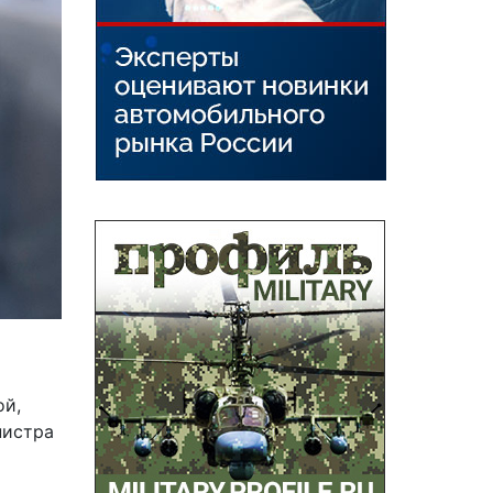
ой,
нистра