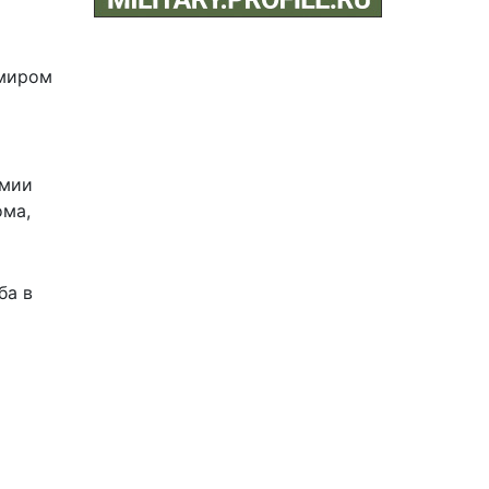
имиром
рмии
ома,
ба в