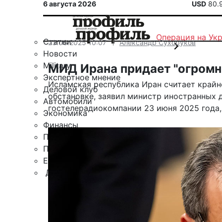
6 августа 2026
USD
80.
Операция на Ук
Статьи
23.06.2025 10:07
Александр Сухоруков
Новости
Military
МИД Ирана придает "огромн
Экспертное мнение
Исламская республика Иран считает край
Деловой клуб
обстановке, заявил министр иностранных 
Автомобили
гостелерадиокомпании 23 июня 2025 года,
Экономика
Финансы
Политика
Путешествия
ЕАЭС
Другие рубрики
Спецпроект «Юрий Мамлеев»
Календарь событий
Зарубежье