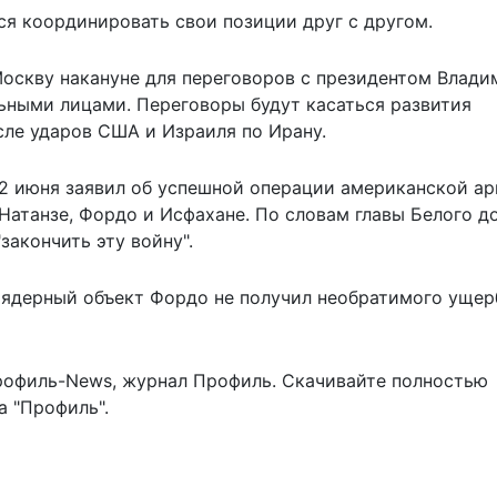
ся координировать свои позиции друг с другом.
Москву
накануне для переговоров с президентом Влад
ными лицами. Переговоры будут касаться развития
сле ударов США и Израиля по Ирану.
2 июня заявил об
успешной операции американской а
Натанзе, Фордо и Исфахане. По словам главы Белого д
закончить эту войну".
о ядерный объект Фордо не получил необратимого ущер
рофиль-News
,
журнал Профиль
. Скачивайте полностью
 "Профиль".