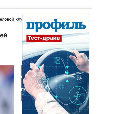
еловой клуб
ией