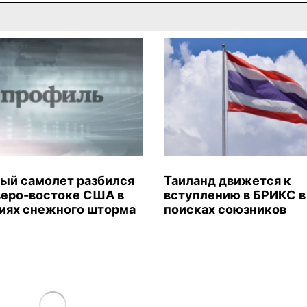
ый самолет разбился
Таиланд движется к
веро-востоке США в
вступлению в БРИКС в
иях снежного шторма
поисках союзников
Load More