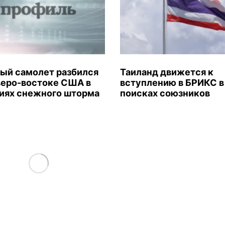
ый самолет разбился
Таиланд движется к
веро-востоке США в
вступлению в БРИКС в
иях снежного шторма
поисках союзников
Load More