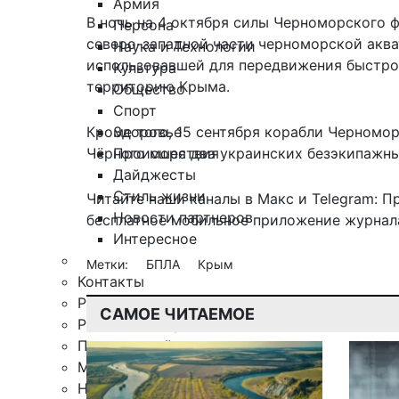
Армия
В ночь на 4 октября силы Черноморского 
Персона
северо-западной части черноморской акв
Наука и Технологии
использовавшей для передвижения быстро
Культура
территорию Крыма.
Общество
Спорт
Здоровье
Кроме того, 15 сентября корабли Черномо
Происшествия
Чёрного моря два украинских безэкипажны
Дайджесты
Стиль жизни
Читайте наши каналы в
Макс
и Telegram:
П
Новости партнеров
бесплатное мобильное
приложение журнала
Интересное
Метки:
БПЛА
Крым
Контакты
Редакция
САМОЕ ЧИТАЕМОЕ
Рекламная служба
Поиск по сайту
Мобильное приложение
Награды