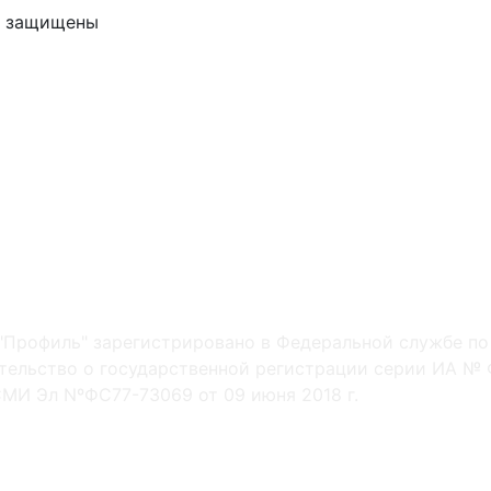
ва защищены
"Профиль" зарегистрировано в Федеральной службе по
ельство о государственной регистрации серии ИА № Ф
МИ Эл NºФС77-73069 от 09 июня 2018 г.