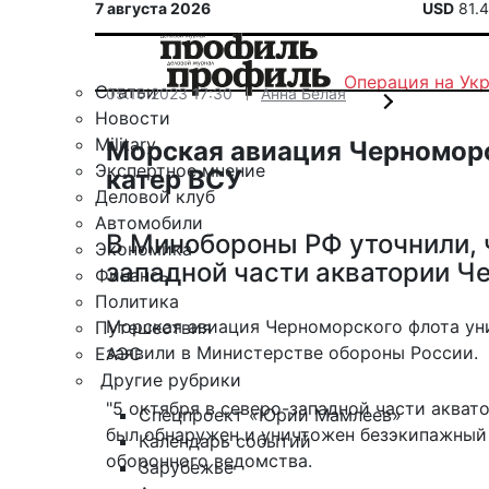
7 августа 2026
USD
81.
Операция на Ук
Статьи
05.10.2023 17:30
Анна Белая
Новости
Military
Морская авиация Черномор
Экспертное мнение
катер ВСУ
Деловой клуб
Автомобили
В Минобороны РФ уточнили, 
Экономика
западной части акватории Ч
Финансы
Политика
Морская авиация Черноморского флота уни
Путешествия
заявили в Министерстве обороны России.
ЕАЭС
Другие рубрики
"5 октября в северо-западной части аква
Спецпроект «Юрий Мамлеев»
был обнаружен и уничтожен безэкипажный 
Календарь событий
оборонного ведомства.
Зарубежье