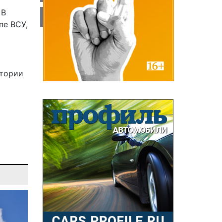
 В
пе
ВСУ,
атории