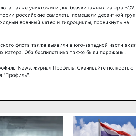
флота также уничтожили два безэкипажных катера ВСУ.
атории российские самолеты
помешали десантной груп
ходный военный катер и гидроциклы, проникнуть на
рского флота
также выявили
в юго-западной части акв
х катера. Оба беспилотника также были поражены.
рофиль-News
,
журнал Профиль
. Скачивайте полностью
 "Профиль".