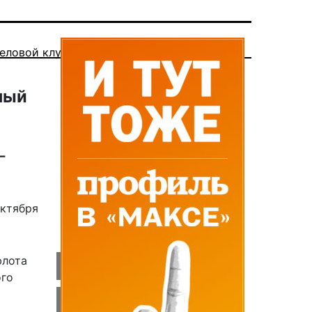
еловой клуб
ный
-
октября
флота
ого