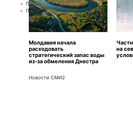
Правила цитирования
Подписка
Молдавия начала
Частн
расходовать
на се
стратегический запас воды
услов
из-за обмеления Днестра
Новости СМИ2