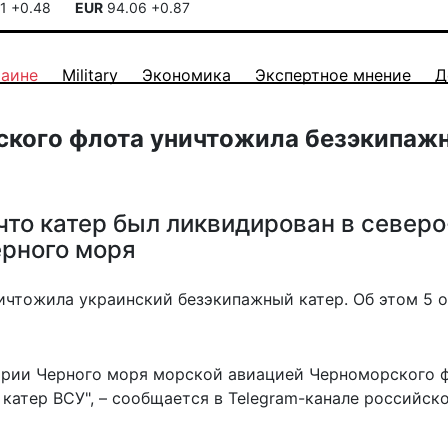
41
+0.48
EUR
94.06
+0.87
раине
Military
Экономика
Экспертное мнение
Д
ского флота уничтожила безэкипаж
что катер был ликвидирован в северо
ерного моря
чтожила украинский безэкипажный катер. Об этом 5 
тории Черного моря морской авиацией Черноморского 
катер ВСУ", –
сообщается
в Telegram-канале российск