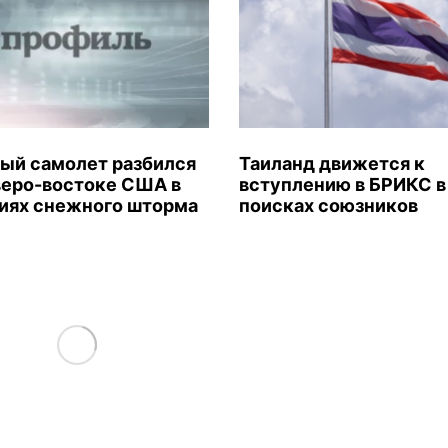
ый самолет разбился
Таиланд движется к
веро-востоке США в
вступлению в БРИКС в
иях снежного шторма
поисках союзников
Load More