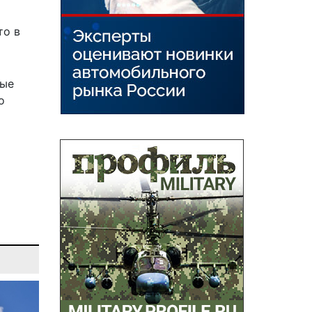
то в
рые
о