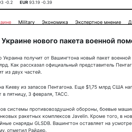
93
-0.2
EUR
93.19
-0.39
раине
Military
Экономика
Экспертное мнение
Д
Украине нового пакета военной по
 Украина получит от Вашингтона новый пакет военной
млрд. Как рассказал официальный представитель Пента
ит из двух частей.
а Киеву из запасов Пентагона. Еще $1,75 млрд США на
т
в пятницу, 3 февраля, ТАСС.
атов системы противовоздушной обороны, боевые маши
нковых ракетных комплексов Javelin. Кроме того, в но
йные снаряды GLSDB. Вашингтон оставляет на усмотре
у, отметил Райдер.