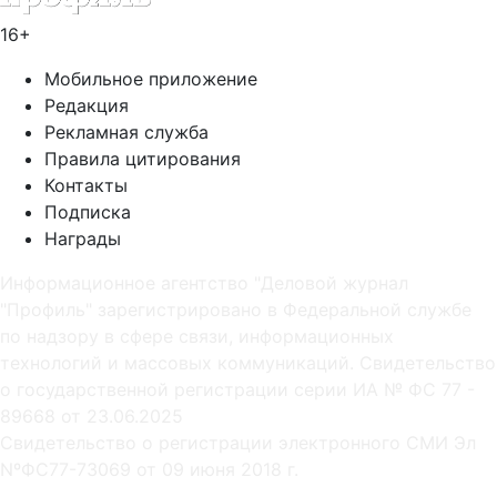
16+
Мобильное приложение
Редакция
Рекламная служба
Правила цитирования
Контакты
Подписка
Награды
Информационное агентство "Деловой журнал
"Профиль" зарегистрировано в Федеральной службе
по надзору в сфере связи, информационных
технологий и массовых коммуникаций. Свидетельство
о государственной регистрации серии ИА № ФС 77 -
89668 от 23.06.2025
Cвидетельство о регистрации электронного СМИ Эл
NºФС77-73069 от 09 июня 2018 г.