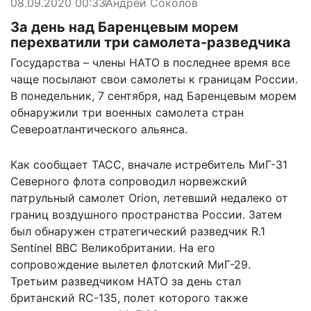
08.09.2020 00:33
Андрей Соколов
За день над Баренцевым морем
перехватили три самолета-разведчика
Государства – члены НАТО в последнее время все
чаще посылают свои самолеты к границам России.
В понедельник, 7 сентября, над Баренцевым морем
обнаружили три военных самолета стран
Североатлантического альянса.
Как сообщает
ТАСС
, вначале истребитель МиГ-31
Северного флота сопроводил норвежский
патрульный самолет Orion, летевший недалеко от
границ воздушного пространства России. Затем
был обнаружен стратегический разведчик R.1
Sentinel ВВС Великобритании. На его
сопровождение вылетел флотский МиГ-29.
Третьим разведчиком НАТО за день стал
британский RC-135, полет которого также