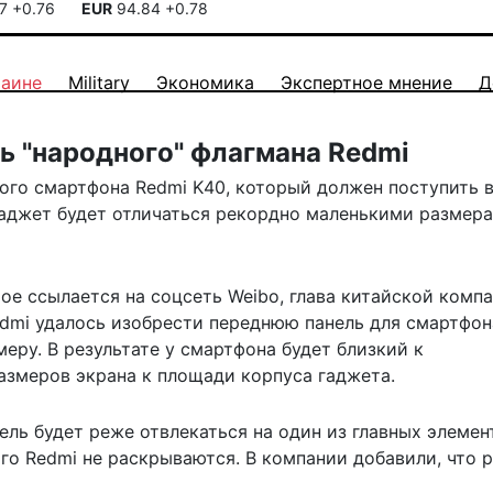
17
+0.76
EUR
94.84
+0.78
раине
Military
Экономика
Экспертное мнение
Д
ь "народного" флагмана Redmi
вого смартфона Redmi K40, который должен поступить 
 гаджет будет отличаться рекордно маленькими размер
рое ссылается на соцсеть Weibo, глава китайской компа
edmi удалось изобрести переднюю панель для смартфон
ру. В результате у смартфона будет близкий к
змеров экрана к площади корпуса гаджета.
ель будет реже отвлекаться на один из главных элемен
го Redmi не раскрываются. В компании добавили, что 