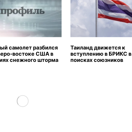
ый самолет разбился
Таиланд движется к
веро-востоке США в
вступлению в БРИКС в
иях снежного шторма
поисках союзников
Load More