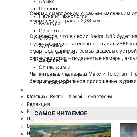
Армия
Персона
Сейчас смартфоном с самым маленьким отв
Наука и Технологии
выреза у него равен 2,98 мм.
Культура
Общество
Ожидается, что в серии Redmi K40 будет 
Спорт
гаджета предварительно составит 2999 юан
Здоровье
смартфон одним из самых дешевых устройс
Происшествия
характеристик – подвинутые камеры, акку
Дайджесты
Стиль жизни
Читайте наши каналы в
Макс
и Telegram:
П
Новости партнеров
бесплатное мобильное
приложение журнала
Интересное
Контакты
Метки:
Redmi
Xiaomi
смартфоны
Редакция
Рекламная служба
САМОЕ ЧИТАЕМОЕ
Поиск по сайту
Мобильное приложение
Награды