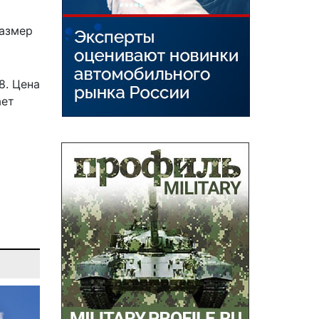
Размер
8
. Цена
ает