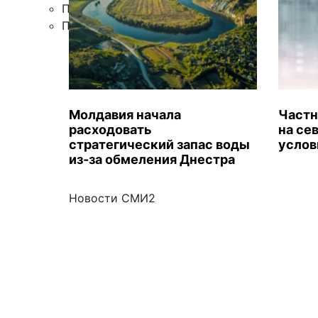
Правила цитирования
Подписка
Молдавия начала
Частн
расходовать
на се
стратегический запас воды
услов
из-за обмеления Днестра
Новости СМИ2