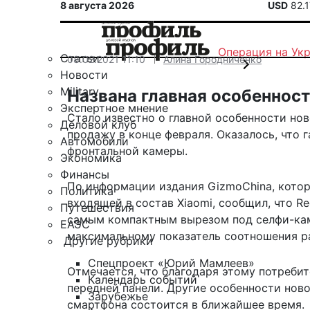
8 августа 2026
USD
82.
Операция на Ук
Статьи
08.02.2021 11:10
Алина Городниченко
Новости
Military
Названа главная особенност
Экспертное мнение
Стало известно о главной особенности но
Деловой клуб
продажу в конце февраля. Оказалось, что
Автомобили
фронтальной камеры.
Экономика
Финансы
По информации издания
GizmoChina
, кото
Политика
входящей в состав Xiaomi, сообщил, что R
Путешествия
самым компактным вырезом под селфи-каме
ЕАЭС
максимальному показатель соотношения ра
Другие рубрики
Спецпроект «Юрий Мамлеев»
Отмечается, что благодаря этому потребит
Календарь событий
передней панели. Другие особенности ново
Зарубежье
смартфона состоится в ближайшее время.