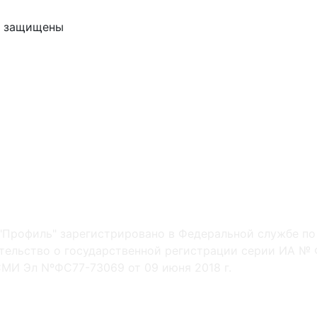
ва защищены
"Профиль" зарегистрировано в Федеральной службе по
ельство о государственной регистрации серии ИА № Ф
МИ Эл NºФС77-73069 от 09 июня 2018 г.