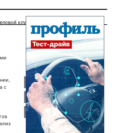
еловой клуб
в
ами
нии,
а с
тов
релиз