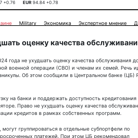
17
+0.76
EUR
94.84
+0.78
раине
Military
Экономика
Экспертное мнение
Д
дшать оценку качества обслуживани
24 года не ухудшать оценку качества обслуживания до
ой военной операции (СВО) и членам их семей. Речь и
аникулы. Об этом сообщили в Центральном банке (ЦБ) 
узку на банки и поддержать доступность кредитования
ляторе. Право не ухудшать оценку качества обслужива
зации кредитов в рамках собственных программ.
, могут группироваться в отдельные субпортфели по
просроченных платежей. При этом ЦБ рекомендовал