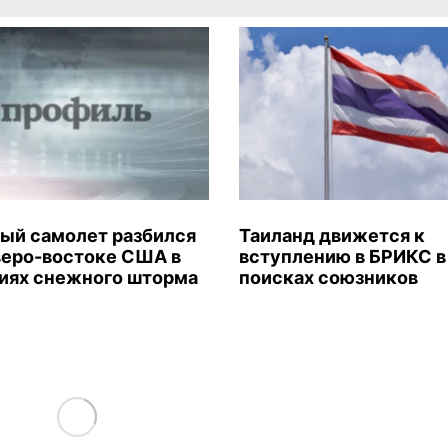
ый самолет разбился
Таиланд движется к
веро-востоке США в
вступлению в БРИКС в
иях снежного шторма
поисках союзников
Load More