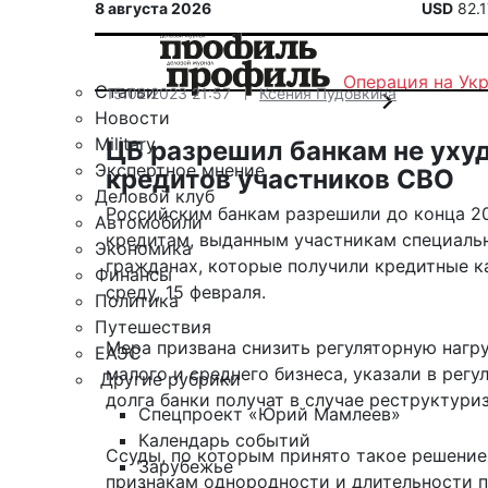
8 августа 2026
USD
82.
Операция на Ук
Статьи
15.02.2023 21:57
Ксения Пудовкина
Новости
Military
ЦБ разрешил банкам не уху
Экспертное мнение
кредитов участников СВО
Деловой клуб
Российским банкам разрешили до конца 20
Автомобили
кредитам, выданным участникам специальн
Экономика
гражданах, которые получили кредитные к
Финансы
среду, 15 февраля.
Политика
Путешествия
Мера призвана снизить регуляторную нагр
ЕАЭС
малого и среднего бизнеса,
указали
в регу
Другие рубрики
долга банки получат в случае реструктури
Спецпроект «Юрий Мамлеев»
Календарь событий
Ссуды, по которым принято такое решение
Зарубежье
признакам однородности и длительности 