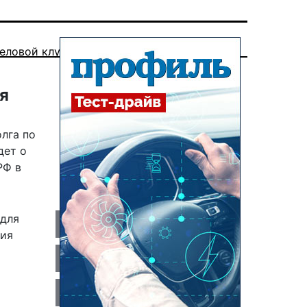
еловой клуб
я
лга по
дет о
РФ в
 для
ния