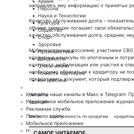
Армия
направлять ему информацию о принятых ре
Персона
Наука и Технологии
Качество обслуживания долга – показател
Культура
объеме заемщик погашает свои обязательс
Общество
качество обслуживания долга, среднее, не
Спорт
Здоровье
Мобилизованные россияне, участники СВО 
Происшествия
кредитные каникулы по ипотечным и потре
Дайджесты
контракта, мобилизации или участия в спе
Стиль жизни
необходимо обратиться к кредитору не поз
Новости партнеров
предоставить документ, который подтверж
Интересное
Читайте наши каналы в
Макс
и Telegram:
П
Контакты
бесплатное мобильное
приложение журнала
Редакция
Рекламная служба
Поиск по сайту
Метки:
задолженность по кредитам
кредитн
Мобильное приложение
Награды
САМОЕ ЧИТАЕМОЕ