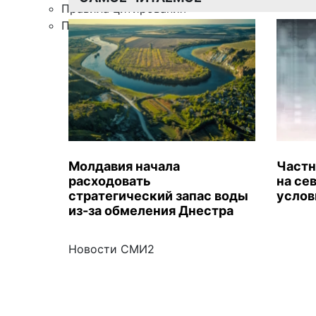
Правила цитирования
Подписка
Молдавия начала
Частн
расходовать
на се
стратегический запас воды
услов
из-за обмеления Днестра
Новости СМИ2