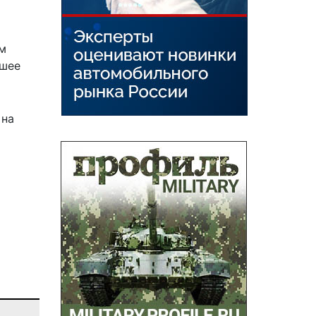
ом
ошее
на