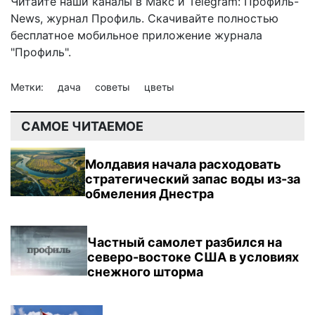
Читайте наши каналы в
Макс
и Telegram:
Профиль-
News
,
журнал Профиль
. Скачивайте полностью
бесплатное мобильное
приложение журнала
"Профиль".
Метки:
дача
советы
цветы
САМОЕ ЧИТАЕМОЕ
Молдавия начала расходовать
стратегический запас воды из-за
обмеления Днестра
Частный самолет разбился на
северо-востоке США в условиях
снежного шторма