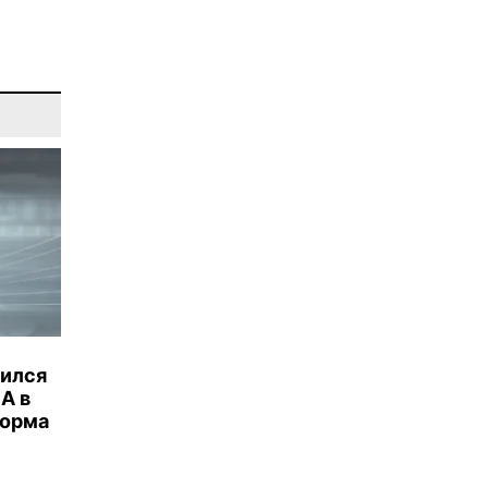
бился
А в
торма