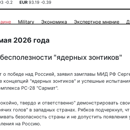
93
-0.2
EUR
93.19
-0.39
раине
Military
Экономика
Экспертное мнение
Д
 мая 2026 года
 бесполезности "ядерных зонтиков"
ит о победе над Россией,
заявил замглавы
МИД РФ Серг
е концепций "ядерных зонтиков" и успешные испытани
мплекса РС-28 "Сармат".
покойно, твердо и ответственно" демонстрировать сво
чих голов" в западных странах. Рябков подчеркнул, ч
ивать безопасность страны и не допустить появления 
ления на Россию.