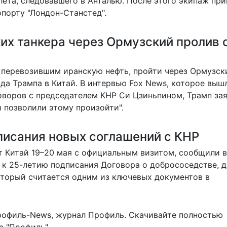
лета, следовавшего в Анталью. После этого экипаж при
порту "Лондон-Станстед".
их танкера через Ормузский пролив 
 перевозившим иранскую нефть, пройти через Ормузск
да Трампа в Китай. В интервью Fox News, которое выш
говоров с председателем КНР Си Цзиньпином,
Трамп за
ы позволили этому произойти".
дписания новых соглашений с КНР
т
Китай 19–20 мая с официальным визитом, сообщили в
 к 25-летию подписания Договора о добрососедстве, 
оторый считается одним из ключевых документов в
рофиль-News
,
журнал Профиль
. Скачивайте полностью