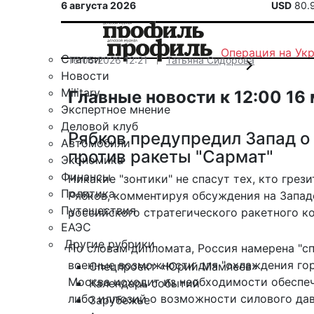
6 августа 2026
USD
80.
Операция на Ук
Статьи
16.05.2026 12:21
Татьяна Сидорова
Новости
Military
Главные новости к 12:00 16
Экспертное мнение
Деловой клуб
Рябков предупредил Запад о
Автомобили
против ракеты "Сармат"
Экономика
Финансы
Никакие "зонтики" не спасут тех, кто грез
Политика
Рябков, комментируя обсуждения на Запад
Путешествия
российского стратегического ракетного ко
ЕАЭС
Другие рубрики
По словам дипломата, Россия намерена "с
военные возможности для "охлаждения горя
Спецпроект «Юрий Мамлеев»
Москва исходит из необходимости обеспеч
Календарь событий
либо иллюзий о возможности силового дав
Зарубежье