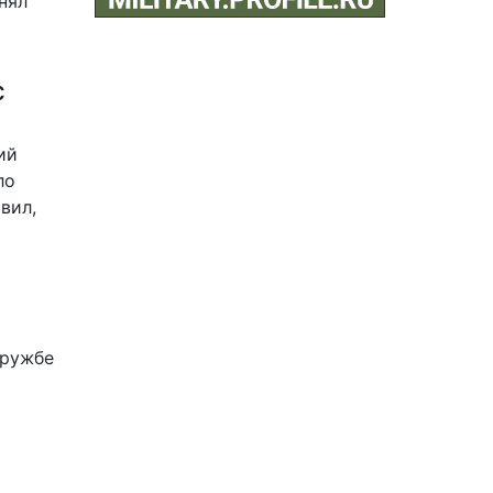
нял
с
ий
ло
явил
,
дружбе