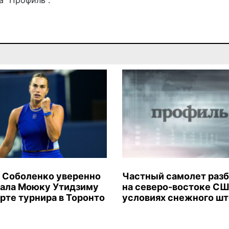
 "Профиль".
 Соболенко уверенно
Частный самолет раз
ала Моюку Утидзиму
на северо-востоке СШ
арте турнира в Торонто
условиях снежного ш