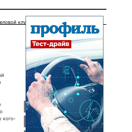
еловой клуб
ей
я
и
то
у кого-