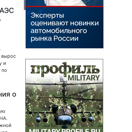
ЕАЭС
о
5
и вырос
у и
 по
ния о
ную
HA
.
ожной