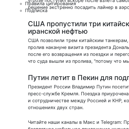
угрозе поступил вскоре после взлета само
Правила цитирования
решение экстренно посадить лайнер в аэро
Подписка
США пропустили три китайск
иранской нефтью
США позволили трем китайским танкерам,
пролив накануне визита президента Дональ
после его возвращения из поездки и пере
что суда вышли из пролива, "потому что м
Путин летит в Пекин для по
Президент России Владимир
Путин посети
пресс-службе Кремля. Поездка приурочена
и сотрудничестве между Россией и КНР, к
отношениях двух стран.
Читайте наши каналы в
Макс
и Telegram:
П