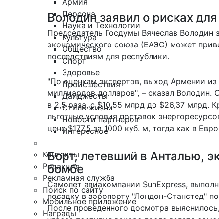
Армия
Персона
Володин заявил о рисках дл
Наука и Технологии
Председатель Госдумы Вячеслав Володин 
Культура
экономического союза (ЕАЭС) может прив
Общество
последствиям для республики.
Спорт
Здоровье
"По оценкам экспертов, выход Армении из
Происшествия
миллиардов долларов", – сказал Володин. 
Дайджесты
в 2,5 раза, с $10,55 млрд до $26,37 млрд.
Стиль жизни
льготные условия поставок энергоресурсов
Новости партнеров
цене $177,5 за 1000 куб. м, тогда как в Евр
Интересное
Борт, летевший в Анталью, э
Контакты
Редакция
бомбе
Рекламная служба
Самолет авиакомпании SunExpress, выполн
Поиск по сайту
посадку в аэропорту "Лондон-Станстед" по
Мобильное приложение
После проведенного досмотра выяснилось
Награды