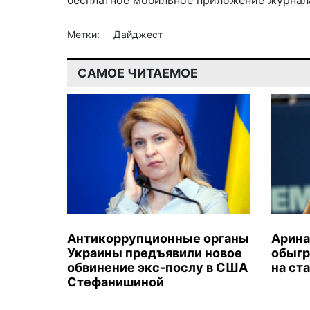
бесплатное мобильное
приложение журнала
Метки:
Дайджест
САМОЕ ЧИТАЕМОЕ
Антикоррупционные органы
Арина
Украины предъявили новое
обыгр
обвинение экс-послу в США
на ст
Стефанишиной