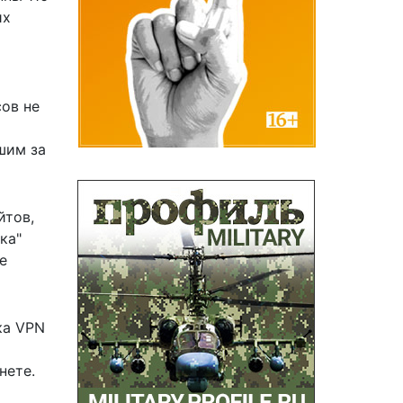
их
сов
не
шим за
йтов,
ка"
е
ка VPN
нете.