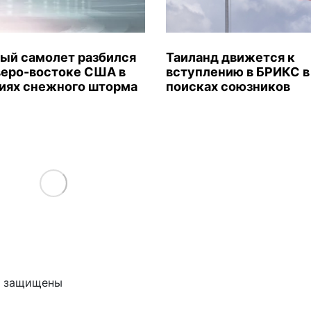
ый самолет разбился
Таиланд движется к
веро-востоке США в
вступлению в БРИКС в
иях снежного шторма
поисках союзников
Load More
ва защищены