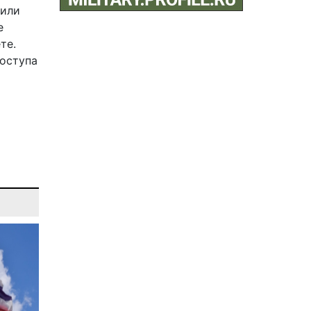
 или
е
те.
доступа