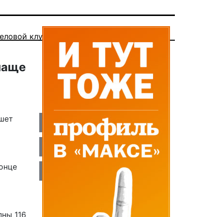
еловой клуб
чаще
шет
конце
пны 116