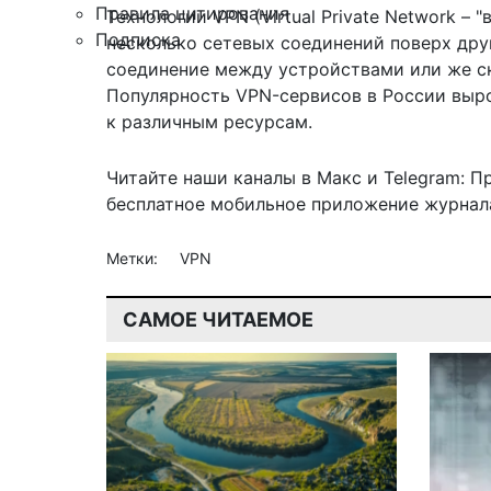
Правила цитирования
Технологии VPN (Virtual Private Network –
Подписка
несколько сетевых соединений поверх дру
соединение между устройствами или же с
Популярность VPN-сервисов в России выро
к различным ресурсам.
Читайте наши каналы в
Макс
и Telegram:
П
бесплатное мобильное
приложение журнала
Метки:
VPN
САМОЕ ЧИТАЕМОЕ