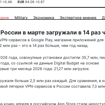
41
+0.48
EUR
94.06
+0.87
раине
Military
Экономика
Экспертное мнение
Д
России в марте загружали в 14 раз 
VPN-сервисов в Google Play, магазине приложений для
 млн раз – это в 14 раз больше, чем год назад.
2026 года, совокупные установки достигли 35,7 млн,
пи
года, со ссылкой на данные Digital Budget на основе
рвые три месяца 2026 года: 21,27 млн загрузок.
гружали больше 2,5 млн раз каждый. Для сравнения, в 
рвой пятерки VPN-сервисов в России составила 7,3 млн
на конец апреля в российском App Store стали недосту