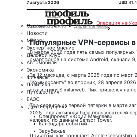
7 августа 2026
USD
81.
Операция на Ук
Статьи
28.04.2026 09:16
Дарья Калинина
Новости
Military
Популярные VPN-сервисы в 
Экспертное мнение
В марте 2026 года пять самых популярных 
Деловой клуб
смартфонов на системе Android, скачали 9,2
Автомобили
Экономика
За 12 месяцев, с марта 2025 года по март 
Финансы
"Коммерсантъ" во вторник, 28 апреля 2026 
Политика
статистики Similarweb. Пик пришелся на пе
Путешествия
ЕАЭС
Три сервиса из первой пятерки в марте за
Другие рубрики
2025 года активная база пользователей пе
Спецпроект «Юрий Мамлеев»
человек, по данным Sensor Tower.
Календарь событий
Зарубежье
При этом, как сообщает Apple Censorship, 