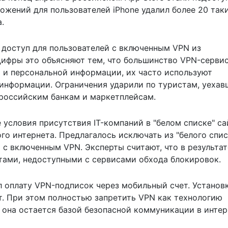
ожений для пользователей iPhone удалил более 20 так
.
доступ для пользователей с включенным VPN из
цифры это объясняют тем, что большинство VPN-серви
и персональной информации, их часто используют
информации. Ограничения ударили по туристам, уехав
российским банкам и маркетплейсам.
условия присутствия IT-компаний в "белом списке" са
о интернета. Предлагалось исключать из "белого спис
с включенным VPN. Эксперты считают, что в результат
тами, недоступными с сервисами обхода блокировок.
л оплату VPN-подписок через мобильный счет. Установ
т. При этом полностью запретить VPN как технологию
 она остается базой безопасной коммуникации в интер