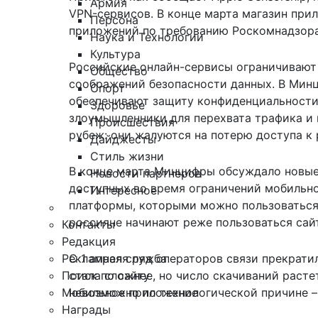
Армия
VPN-сервисов. В конце марта магазин прил
Персона
приложений по требованию Роскомнадзора
Наука и Технологии
Культура
Российские онлайн-сервисы ограничивают 
Общество
соображений безопасности данных. В Мин
Спорт
обеспечивают защиту
конфиденциальности 
Здоровье
злоумышленники для перехвата трафика и 
Происшествия
рубеж: они жалуются на
потерю доступа
к 
Дайджесты
Стиль жизни
В конце марта Минцифры обсуждало новые 
Новости партнеров
доступных во время ограничений мобильног
Интересное
платформы, которыми можно пользоваться 
россияне начинают реже пользоваться сай
Контакты
Редакция
Рекламная служба
С 1 апреля ряд операторов связи прекрати
Поиск по сайту
стала сложнее, но число скачиваний расте
Мобильное приложение
невозможно по технологической причине –
Награды