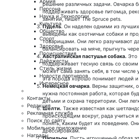
Армия
решение различных задачи. Овчарка б
Персона
поддерживать здоровье питомца, реко
Наука и Технологии
занятий, пишет
The Spruce pets
.
Культура
Пудель
. Он наделен одними из лучши
Общество
выведены как охотничьи собаки и пр
Спорт
товарищами. Они легко разучивают д
Здоровье
балансировать на мяче, прыгнуть чер
Происшествия
Австралийская пастушья собака.
Это 
Дайджесты
поддерживает тесную связь со своим
Стиль жизни
может сама занять себя, в том числе 
Новости партнеров
эта порода хорошо понимает людей и
Интересное
Немецкая овчарка
. Верны защитник,
нужна постоянная работа, которая бу
Контакты
детьми и охрана территории. Они лег
Редакция
Шелти.
Также известная как шетландс
Рекламная служба
происходящим вокруг, рада учиться и
Поиск по сайту
понять, каким будет их поведение. О
Мобильное приложение
дрессировкам.
Награды
Папильон.
Пусть игрушечный образ эт