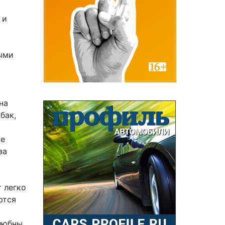
 и
ыми
на
бак,
ке
за
 легко
ются
любны,