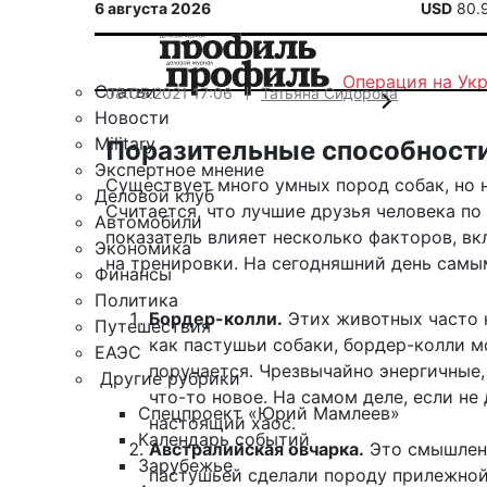
6 августа 2026
USD
80.
Операция на Ук
Статьи
08.05.2021 17:06
Татьяна Сидорова
Новости
Military
Поразительные способности
Экспертное мнение
Существует много умных пород собак, но 
Деловой клуб
Считается, что лучшие друзья человека по
Автомобили
показатель влияет несколько факторов, вк
Экономика
на тренировки. На сегодняшний день самы
Финансы
Политика
Бордер-колли.
Этих животных часто 
Путешествия
как пастушьи собаки, бордер-колли м
ЕАЭС
поручается. Чрезвычайно энергичные,
Другие рубрики
что-то новое. На самом деле, если не
Спецпроект «Юрий Мамлеев»
настоящий хаос.
Календарь событий
Австралийская овчарка.
Это смышлена
Зарубежье
пастушьей сделали породу прилежной 