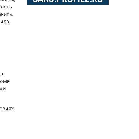
 есть
нить.
ило,
ро
роме
ми.
овиях