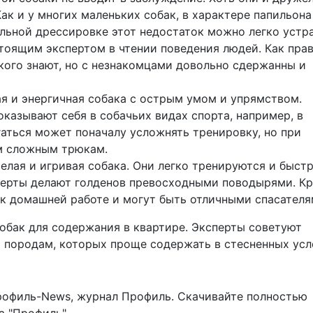
ак и у многих маленьких собак, в характере папильона
льной дрессировке этот недостаток можно легко устра
тоящим экспертом в чтении поведения людей. Как прав
 кого знают, но с незнакомцами довольно сдержанны и
я и энергичная собака с острым умом и упрямством.
оказывают себя в собачьих видах спорта, например, в
аться может поначалу усложнять тренировку, но при
м сложным трюкам.
елая и игривая собака. Они легко тренируются и быст
 черты делают голденов превосходными поводырями. К
 к домашней работе и могут быть отличными спасателя
обак для содержания в квартире.
Эксперты советуют
 породам, которых проще содержать в стесненных усл
рофиль-News
,
журнал Профиль
. Скачивайте полностью