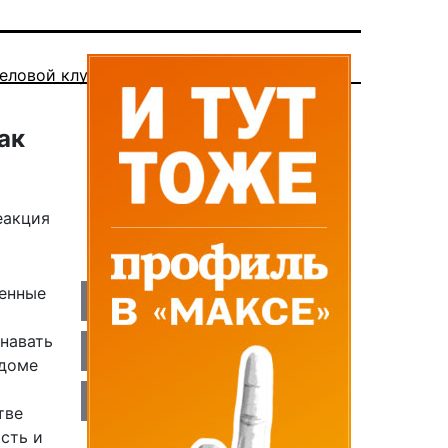
еловой клуб
ак
еакция
денные
знавать
 доме
тве
сть и