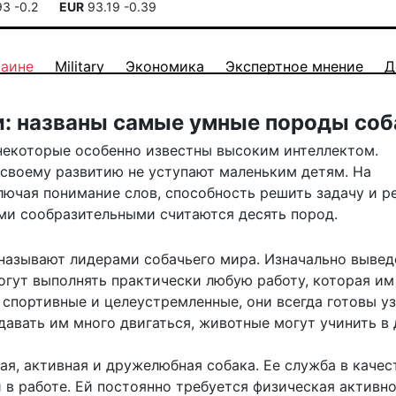
93
-0.2
EUR
93.19
-0.39
раине
Military
Экономика
Экспертное мнение
Д
: названы самые умные породы соб
некоторые особенно известны высоким интеллектом.
 своему развитию не уступают маленьким детям. На
лючая понимание слов, способность решить задачу и р
ми сообразительными считаются десять пород.
называют лидерами собачьего мира. Изначально выве
огут выполнять практически любую работу, которая им
 спортивные и целеустремленные, они всегда готовы у
 давать им много двигаться, животные могут учинить в
я, активная и дружелюбная собака. Ее служба в качес
в работе. Ей постоянно требуется физическая активно