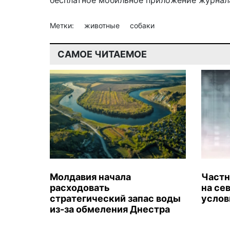
бесплатное мобильное
приложение журнала
Метки:
животные
собаки
САМОЕ ЧИТАЕМОЕ
Молдавия начала
Частн
расходовать
на се
стратегический запас воды
услов
из-за обмеления Днестра