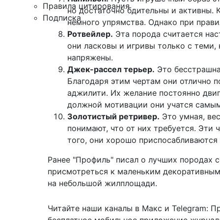
Правила цитирования
но достаточно бдительны и активны. К
Подписка
немного упрямства. Однако при прави
Ротвейлер.
Эта порода считается нас
они ласковы и игривы только с теми,
напряжены.
Джек-рассел терьер.
Это бесстрашна
Благодаря этим чертам они отлично п
аджилити. Их желание постоянно двиг
должной мотивации они учатся самы
Золотистый ретривер.
Это умная, вес
понимают, что от них требуется. Эти
того, они хорошо приспосабливаются
Ранее "Профиль" писал о
лучших породах с
присмотреться к маленьким декоративным
на небольшой жилплощади.
Читайте наши каналы в
Макс
и Telegram:
П