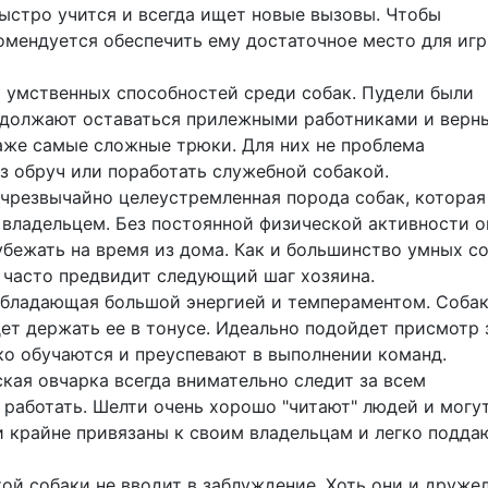
ыстро учится и всегда ищет новые вызовы. Чтобы
мендуется обеспечить ему достаточное место для игр
х умственных способностей среди собак. Пудели были
одолжают оставаться прилежными работниками и верн
аже самые сложные трюки. Для них не проблема
ез обруч или поработать служебной собакой.
чрезвычайно целеустремленная порода собак, которая
 владельцем. Без постоянной физической активности о
убежать на время из дома. Как и большинство умных со
 часто предвидит следующий шаг хозяина.
 обладающая большой энергией и темпераментом. Соба
дет держать ее в тонусе. Идеально подойдет присмотр 
ко обучаются и преуспевают в выполнении команд.
кая овчарка всегда внимательно следит за всем
 работать. Шелти очень хорошо "читают" людей и могут
ни крайне привязаны к своим владельцам и легко подда
ой собаки не вводит в заблуждение. Хоть они и друже