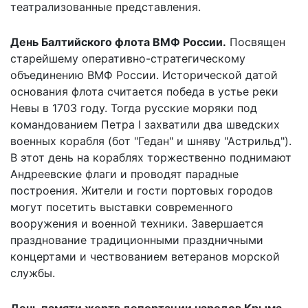
театрализованные представления.
День Балтийского флота ВМФ России.
Посвящен
старейшему оперативно-стратегическому
объединению ВМФ России. Исторической датой
основания флота считается победа в устье реки
Невы в 1703 году. Тогда русские моряки под
командованием Петра I захватили два шведских
военных корабля (бот "Гедан" и шняву "Астрильд").
В этот день на кораблях торжественно поднимают
Андреевские флаги и проводят парадные
построения. Жители и гости портовых городов
могут посетить выставки современного
вооружения и военной техники. Завершается
празднование традиционными праздничными
концертами и чествованием ветеранов морской
службы.
День памяти жертв депортации народов Крыма.