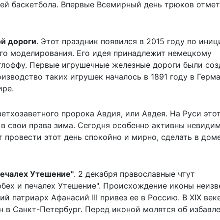
ей баскетбола. Впервые Всемирный день трюков отмет
й дороги
. Этот праздник появился в 2015 году по иниц
о моделирования. Его идея принадлежит немецкому
тлоффу. Первые игрушечные железные дороги были со
оизводство таких игрушек началось в 1891 году в Герма
ире.
 ветхозаветного пророка Авдия, или Авдея. На Руси это
 в свои права зима. Сегодня особенно активны невиди
 провести этот день спокойно и мирно, сделать в дом
печалех Утешение"
. 2 декабря православные чтут
бех и печалех Утешение". Происхождение иконы неизв
й патриарх Афанасий III привез ее в Россию. В XIX век
н в Санкт-Петербург. Перед иконой молятся об избавл