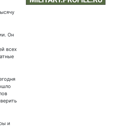
тысячу
ии. Он
ей всех
латные
егодня
зошло
лов
 верить
ры и