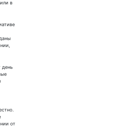
или в
иативе
зданы
нии,
т день
мые
е
естно.
е
ении от