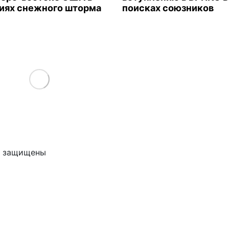
иях снежного шторма
поисках союзников
Load More
ва защищены