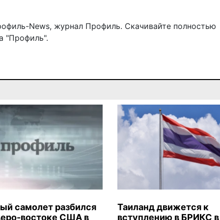
рофиль-News
,
журнал Профиль
. Скачивайте полностью
 "Профиль".
ый самолет разбился
Таиланд движется к
веро-востоке США в
вступлению в БРИКС в