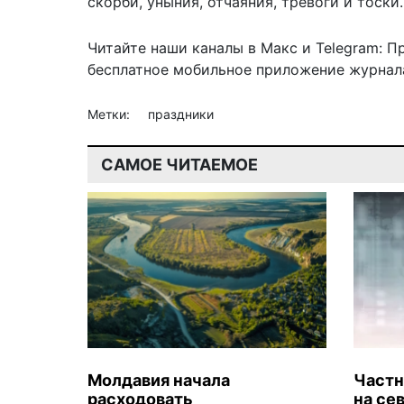
скорби, уныния, отчаяния, тревоги и тоски.
Читайте наши каналы в
Макс
и Telegram:
П
бесплатное мобильное
приложение журнала
Метки:
праздники
САМОЕ ЧИТАЕМОЕ
Молдавия начала
Частн
расходовать
на се