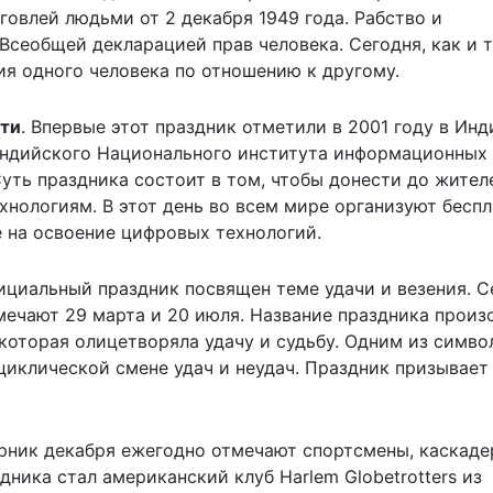
овлей людьми от 2 декабря 1949 года. Рабство и
Всеобщей декларацией прав человека. Сегодня, как и 
ия одного человека по отношению к другому.
сти
. Впервые этот праздник отметили в 2001 году в Инд
 индийского Национального института информационных
. Суть праздника состоит в том, чтобы донести до жител
хнологиям. В этот день во всем мире организуют бесп
 на освоение цифровых технологий.
циальный праздник посвящен теме удачи и везения. С
тмечают 29 марта и 20 июля. Название праздника прои
которая олицетворяла удачу и судьбу. Одним из симво
циклической смене удач и неудач. Праздник призывает
орник декабря ежегодно отмечают спортсмены, каскаде
ника стал американский клуб Harlem Globetrotters из