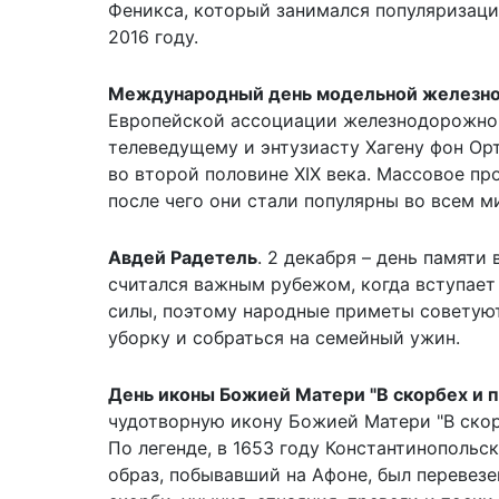
Феникса, который занимался популяризаци
2016 году.
Международный день модельной железно
Европейской ассоциации железнодорожног
телеведущему и энтузиасту Хагену фон Ор
во второй половине XIX века. Массовое пр
после чего они стали популярны во всем м
Авдей Радетель
. 2 декабря – день памяти
считался важным рубежом, когда вступает
силы, поэтому
народные приметы
советуют
уборку и собраться на семейный ужин.
День иконы Божией Матери "В скорбех и 
чудотворную икону Божией Матери "В скор
По легенде, в 1653 году Константинопольски
образ, побывавший на Афоне, был перевезе