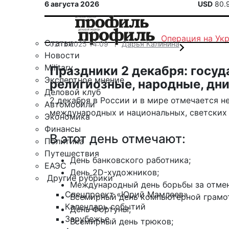
6 августа 2026
USD
80.
Операция на Ук
Статьи
02.12.2025 14:09
Дарья Калинина
Новости
Military
Праздники 2 декабря: госу
Экспертное мнение
религиозные, народные, дни
Деловой клуб
2 декабря в России и в мире отмечается 
Автомобили
международных и национальных, светских 
Экономика
Финансы
В этот день отмечают:
Политика
Путешествия
День банковского работника;
ЕАЭС
День 2D-художников;
Другие рубрики
Международный день борьбы за отмен
Спецпроект «Юрий Мамлеев»
Всемирный день компьютерной грамо
Календарь событий
День Фортуны;
Зарубежье
Всемирный день трюков;