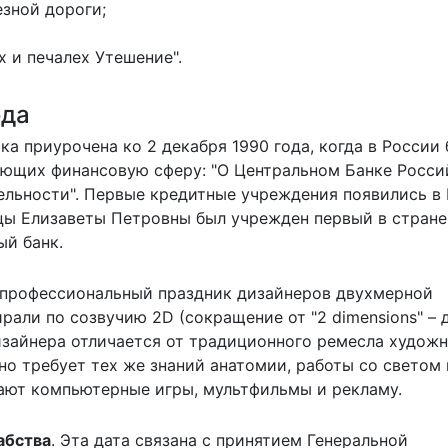
зной дороги;
 и печалех Утешение".
ода
ика приурочена ко 2 декабря 1990 года, когда в России
ующих финансовую сферу: "О Центральном Банке Росс
тельности". Первые кредитные учреждения появились в
ицы Елизаветы Петровны был учрежден первый в стране
ый банк.
 профессиональный праздник дизайнеров двухмерной
рали по созвучию 2D (сокращение от "2 dimensions" – 
изайнера отличается от традиционного ремесла худож
о требует тех же знаний анатомии, работы со светом 
ают компьютерные игры, мультфильмы и рекламу.
абства
. Эта дата связана с принятием Генеральной