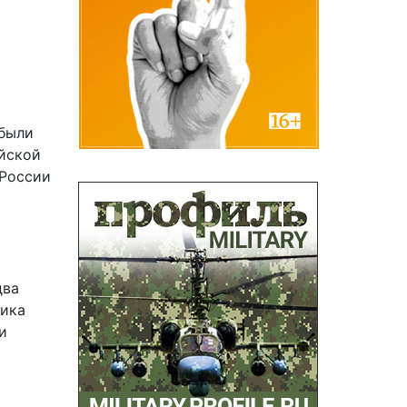
 были
ийской
 России
два
ника
и