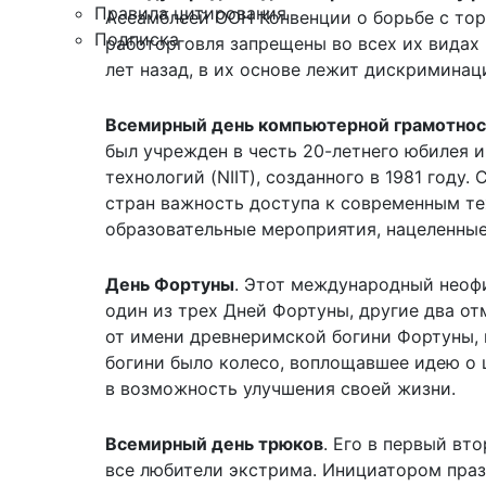
Правила цитирования
Ассамблеей ООН Конвенции о борьбе с торг
Подписка
работорговля запрещены во всех их видах 
лет назад, в их основе лежит дискриминац
Всемирный день компьютерной грамотно
был учрежден в честь 20-летнего юбилея
технологий (NIIT), созданного в 1981 году
стран важность доступа к современным те
образовательные мероприятия, нацеленные
День Фортуны
. Этот международный неофи
один из трех Дней Фортуны, другие два о
от имени древнеримской богини Фортуны, 
богини было колесо, воплощавшее идею о 
в возможность улучшения своей жизни.
Всемирный день трюков
. Его в первый вт
все любители экстрима. Инициатором празд