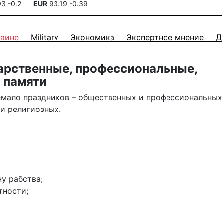
93
-0.2
EUR
93.19
-0.39
раине
Military
Экономика
Экспертное мнение
Д
дарственные, профессиональные,
 памяти
немало праздников – общественных и профессиональных
и религиозных.
у рабства;
тности;