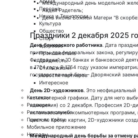
Армия
Международный день модельной желе
Персона
Авдей Радетель;
Наука и Технологии
День иконы Божией Матери "В скорбех
Культура
Общество
Праздники 2 декабря 2025 г
Спорт
День банковского работника
. Дата праздн
Здоровье
приняты два федеральных закона, регулир
Происшествия
Федерации" и "О банках и банковской дея
Дайджесты
в 1724 году. В 1754 году указом императр
Стиль жизни
государственный банк – Дворянский заемн
Новости партнеров
Интересное
День 2D-художников
. Это неофициальный
Контакты
компьютерной графики. Дату для него выби
Редакция
измерения) со 2 декабря. Профессия 2D-д
Рекламная служба
использованием компьютерных программ, н
Поиск по сайту
цветом. Кроме картин, 2D-художники созд
Мобильное приложение
Награды
Международный день борьбы за отмену р