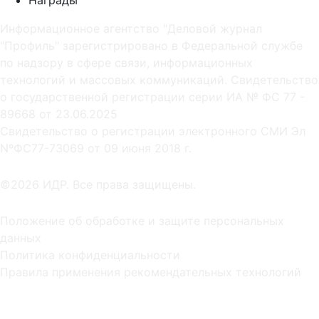
Информационное агентство "Деловой журнал
"Профиль" зарегистрировано в Федеральной службе
по надзору в сфере связи, информационных
технологий и массовых коммуникаций. Свидетельство
о государственной регистрации серии ИА № ФС 77 -
89668 от 23.06.2025
Cвидетельство о регистрации электронного СМИ Эл
NºФС77-73069 от 09 июня 2018 г.
©2026 ИДР. Все права защищены.
Положение об обработке и защите персональных
данных
Политика конфиденциальности
Правила применения рекомендательных технологий