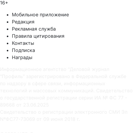
16+
Мобильное приложение
Редакция
Рекламная служба
Правила цитирования
Контакты
Подписка
Награды
Информационное агентство "Деловой журнал
"Профиль" зарегистрировано в Федеральной службе
по надзору в сфере связи, информационных
технологий и массовых коммуникаций. Свидетельство
о государственной регистрации серии ИА № ФС 77 -
89668 от 23.06.2025
Cвидетельство о регистрации электронного СМИ Эл
NºФС77-73069 от 09 июня 2018 г.