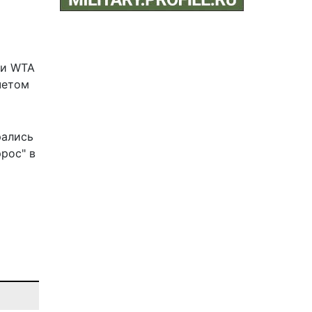
ии WTA
четом
рались
рос" в