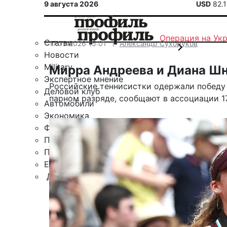
9 августа 2026
USD
82.
Операция на Ук
Статьи
17.05.2026 15:01
Александр Сухоруков
Новости
Military
Мирра Андреева и Диана Шн
Экспертное мнение
Российские теннисистки одержали победу на
Деловой клуб
парном разряде, сообщают в ассоциации 17
Автомобили
Экономика
Финансы
Политика
Путешествия
ЕАЭС
Другие рубрики
Спецпроект «Юрий Мамлеев»
Календарь событий
Зарубежье