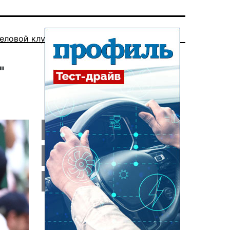
еловой клуб
"