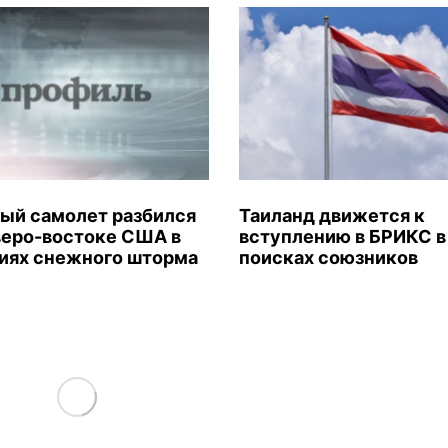
ый самолет разбился
Таиланд движется к
веро-востоке США в
вступлению в БРИКС в
иях снежного шторма
поисках союзников
Load More