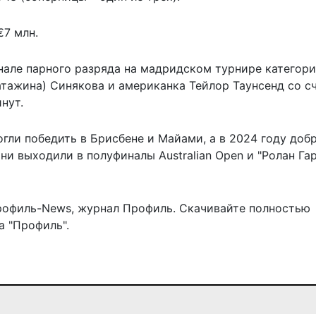
€7 млн.
нале
парного разряда на мадридском турнире категор
атажина) Синякова и американка Тейлор Таунсенд со с
инут.
гли победить в Брисбене и Майами, а в 2024 году доб
и выходили в полуфиналы Australian Open и "Ролан Гар
рофиль-News
,
журнал Профиль
. Скачивайте полностью
 "Профиль".