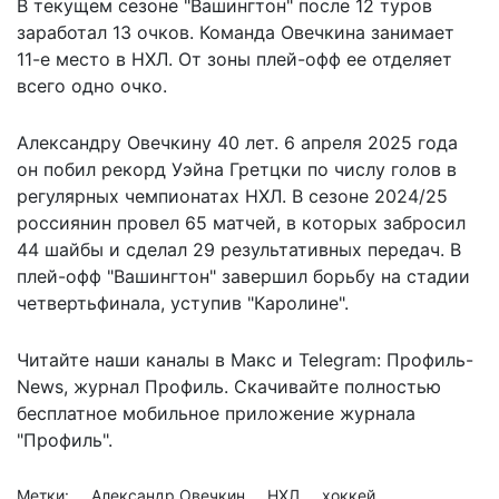
В текущем сезоне "Вашингтон" после 12 туров
заработал 13 очков. Команда Овечкина занимает
11-е место в НХЛ. От зоны плей-офф ее отделяет
всего одно очко.
Александру Овечкину 40 лет. 6 апреля 2025 года
он
побил рекорд Уэйна Гретцки
по числу голов в
регулярных чемпионатах НХЛ. В сезоне 2024/25
россиянин провел 65 матчей, в которых забросил
44 шайбы и сделал 29 результативных передач. В
плей-офф "Вашингтон" завершил борьбу на стадии
четвертьфинала, уступив "Каролине".
Читайте наши каналы в
Макс
и Telegram:
Профиль-
News
,
журнал Профиль
. Скачивайте полностью
бесплатное мобильное
приложение журнала
"Профиль".
Метки:
Александр Овечкин
НХЛ
хоккей