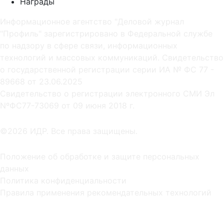
Награды
Информационное агентство "Деловой журнал
"Профиль" зарегистрировано в Федеральной службе
по надзору в сфере связи, информационных
технологий и массовых коммуникаций. Свидетельство
о государственной регистрации серии ИА № ФС 77 -
89668 от 23.06.2025
Cвидетельство о регистрации электронного СМИ Эл
NºФС77-73069 от 09 июня 2018 г.
©2026 ИДР. Все права защищены.
Положение об обработке и защите персональных
данных
Политика конфиденциальности
Правила применения рекомендательных технологий