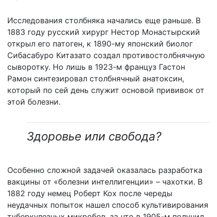
Исследования столбняка начались еще раньше. В
1883 году русский хирург Нестор Монастырский
открыл его патоген, к 1890-му японский биолог
Сибасабуро Китазато создал противостолбнячную
сыворотку. Но лишь в 1923-м француз Гастон
Рамон синтезировал столбнячный анатоксин,
который по сей день служит основой прививок от
этой болезни.
Здоровье или свобода?
Особенно сложной задачей оказалась разработка
вакцины от «болезни интеллигенции» – чахотки. В
1882 году немец Роберт Кох после череды
неудачных попыток нашел способ культивирования
туберкулезных микробов, за что в 1905-м получил