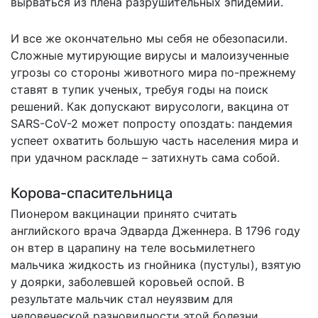
вырваться из плена разрушительных эпидемий.
И все же окончательно мы себя не обезопасили.
Сложные мутирующие вирусы и малоизученные
угрозы со стороны животного мира по-прежнему
ставят в тупик ученых, требуя годы на поиск
решений. Как допускают вирусологи, вакцина от
SARS-CoV-2 может попросту опоздать: пандемия
успеет охватить большую часть населения мира и
при удачном раскладе – затихнуть сама собой.
Корова-спасительница
Пионером вакцинации принято считать
английского врача Эдварда Дженнера. В 1796 году
он втер в царапину на теле восьмилетнего
мальчика жидкость из гнойника (пустулы), взятую
у доярки, заболевшей коровьей оспой. В
результате мальчик стал неуязвим для
человеческой разновидности этой болезни.