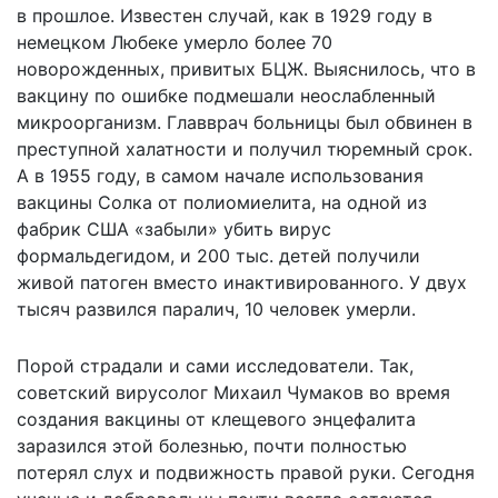
в прошлое. Известен случай, как в 1929 году в
немецком Любеке умерло более 70
новорожденных, привитых БЦЖ. Выяснилось, что в
вакцину по ошибке подмешали неослабленный
микроорганизм. Главврач больницы был обвинен в
преступной халатности и получил тюремный срок.
А в 1955 году, в самом начале использования
вакцины Солка от полиомиелита, на одной из
фабрик США «забыли» убить вирус
формальдегидом, и 200 тыс. детей получили
живой патоген вместо инактивированного. У двух
тысяч развился паралич, 10 человек умерли.
Порой страдали и сами исследователи. Так,
советский вирусолог Михаил Чумаков во время
создания вакцины от клещевого энцефалита
заразился этой болезнью, почти полностью
потерял слух и подвижность правой руки. Сегодня