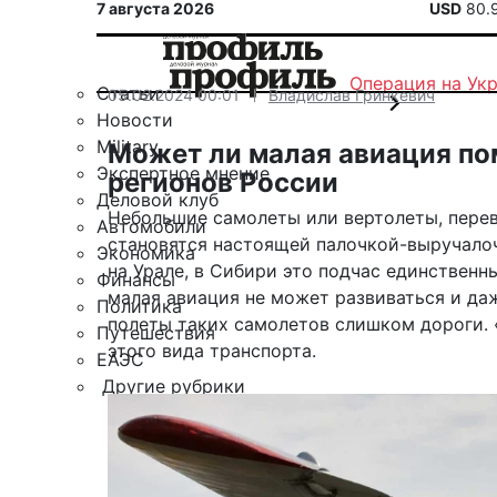
7 августа 2026
USD
80.
Операция на Ук
Статьи
05.02.2024 00:01
Владислав Гринкевич
Новости
Military
Может ли малая авиация по
Экспертное мнение
регионов России
Деловой клуб
Небольшие самолеты или вертолеты, перев
Автомобили
становятся настоящей палочкой-выручалоч
Экономика
на Урале, в Сибири это подчас единственн
Финансы
малая авиация не может развиваться и да
Политика
полеты таких самолетов слишком дороги. 
Путешествия
этого вида транспорта.
ЕАЭС
Другие рубрики
Спецпроект «Юрий Мамлеев»
Календарь событий
Зарубежье