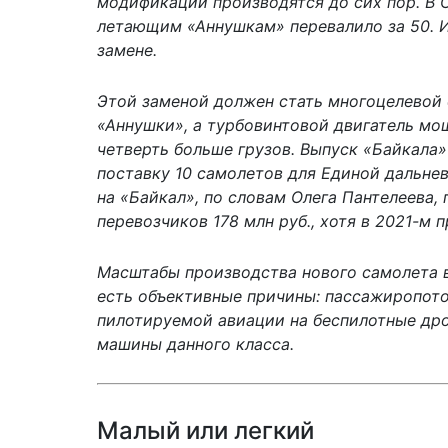
модификации производятся до сих пор. В С
летающим «Аннушкам» перевалило за 50. И
замене.
Этой заменой должен стать многоцелевой
«Аннушки», а турбовинтовой двигатель мо
четверть больше грузов. Выпуск «Байкала»
поставку 10 самолетов для Единой дальне
на «Байкал», по словам Олега Пантелеева
перевозчиков 178 млн руб., хотя в 2021-м 
Масштабы производства нового самолета в
есть объективные причины: пассажиропото
пилотируемой авиации на беспилотные др
машины данного класса.
Малый или легкий