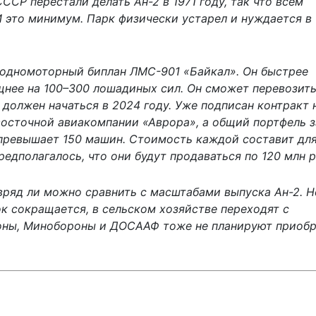
ССР перестали делать Ан-2 в 1971 году, так что всем
 это минимум. Парк физически устарел и нуждается в
 одномоторный биплан ЛМС-901 «Байкал». Он быстрее
щнее на 100–300 лошадиных сил. Он сможет перевозить
 должен начаться в 2024 году. Уже подписан контракт 
восточной авиакомпании «Аврора», а общий портфель з
, превышает 150 машин. Стоимость каждой составит дл
предполагалось, что они будут продаваться по 120 млн р
ряд ли можно сравнить с масштабами выпуска Ан-2. Н
к сокращается, в сельском хозяйстве переходят с
оны, Минобороны и ДОСААФ тоже не планируют приобр