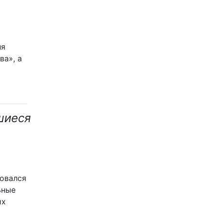
ля
ва», а
шиеся
зовался
ьные
их