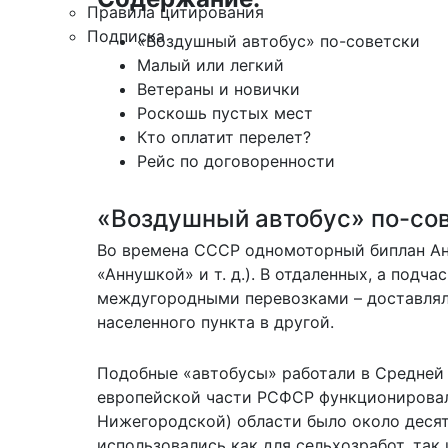
Правила цитирования
Подписка
«Воздушный автобус» по-советски
Малый или легкий
Ветераны и новички
Роскошь пустых мест
Кто оплатит перелет?
Рейс по договоренности
«Воздушный автобус» по-со
Во времена СССР одномоторный биплан Ан
«Аннушкой» и т. д.). В отдаленных, а подч
междугородными перевозками – доставлял 
населенного пункта в другой.
Подобные «автобусы» работали в Средней А
европейской части РСФСР функционировал
Нижегородской) области было около деся
использовались как для сельхозработ, так