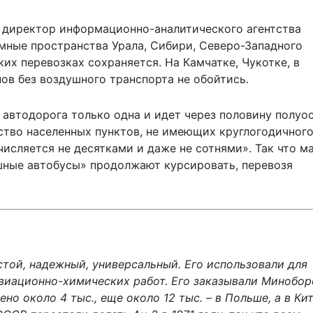
й директор информационно-аналитического агентства
омные пространства Урала, Сибири, Северо-Западного
ких перевозках сохраняется. На Камчатке, Чукотке, в
ов без воздушного транспорта не обойтись.
 автодорога только одна и идет через половину полуо
ество населенных пунктов, не имеющих круглогодичног
числяется не десятками и даже не сотнями». Так что м
шные автобусы» продолжают курсировать, перевозя
стой, надежный, универсальный. Его использовали для
авиационно-химических работ. Его заказывали Минобор
 около 4 тыс., еще около 12 тыс. – в Польше, а в Кит