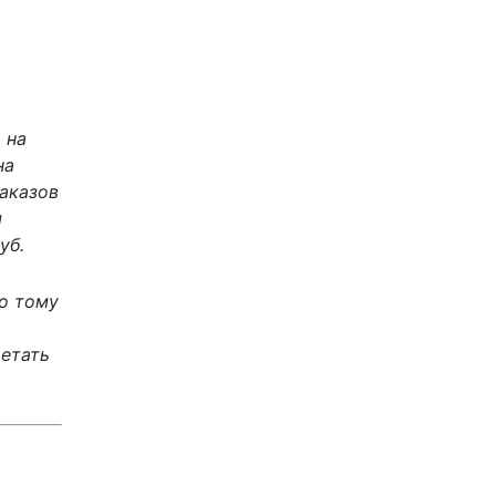
 на
на
аказов
я
уб.
о тому
етать