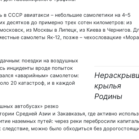
ь в СССР авиатакси – небольшие самолетики на 4–5
их десятков до примерно трех сотен километров: из
осковск, из Москвы в Липецк, из Киева в Чернигов. Д
естные самолеты Як-12, позже – чехословацкие «Мора
дачным: поездки на воздушных
ись инциденты вроде попыток
Нераскрыв
азался «аварийным» самолетом:
коло 20 катастроф, и в каждой
крылья
Родины
шных автобусах» резко
тории Средней Азии и Закавказья, где активно исполь
витие наземных путей: через реки перебросили капитал
к следствие, можно было обходиться без дорогостоящ