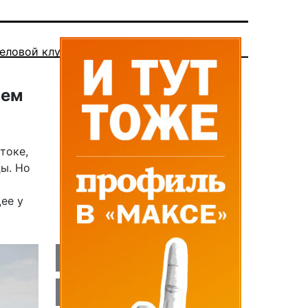
еловой клуб
лем
токе,
цы. Но
ее у