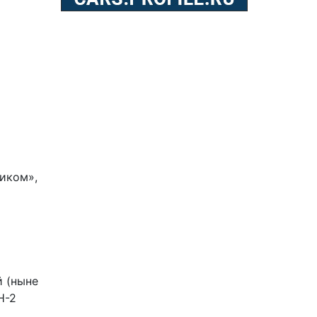
иком»,
 (ныне
Н-2