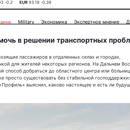
93
-0.2
EUR
93.19
-0.39
раине
Military
Экономика
Экспертное мнение
Д
мочь в решении транспортных проб
озящие пассажиров в отдаленных селах и городах,
кой для жителей некоторых регионов. На Дальнем Вос
ый способ добраться до областного центра или больни
же просто существовать без стабильной господдержки:
«Профиль» выяснил, каково настоящее и есть ли будущ