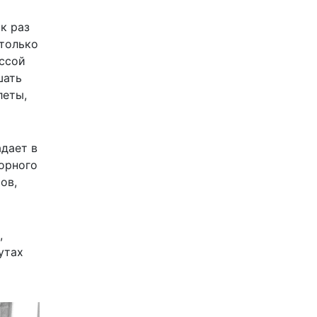
к раз
 только
ассой
шать
леты,
адает в
орного
ов,
,
утах