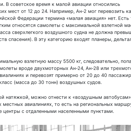
и. В советское время к малой авиации относились
х мест от 12 до 24. Например, Ан-2 мог перевозить ка
ийской Федерации
термина «
малая авиация
» нет. Есть
легким относятся самолеты с максимальной взлетной м
 Масса сверхлегкого воздушного судна не должна превы
тв спасения). В эту категорию входят планеры, дельта
имальную взлетную массу 5500 кг, следовательно, поп
амолеты вроде двухмоторных Ан-24, Ан-28 или трехмот
виалиниях и перевозят примерно от 20 до 40 пассажир
 класс (масса до 30 тонн) воздушных судов.
рой натяжкой, можно отнести к «воздушным автобусам»
х местных авиалиниях, то есть на региональных маршр
е центры с отдаленными населенными пунктами.