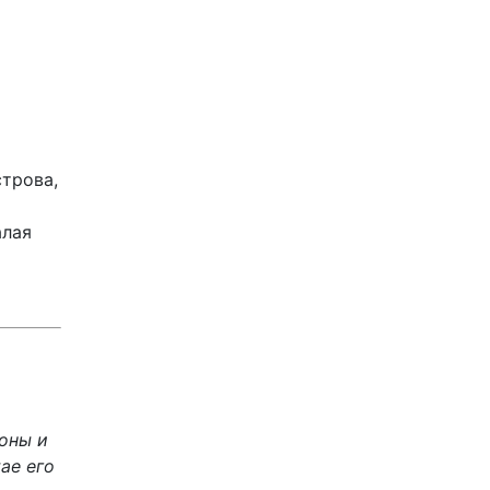
строва,
о
алая
оны и
ае его