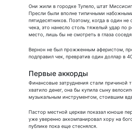
Они жили в городке Тупело, штат Миссисип
Пресли были вполне типичными набожными
пятидесятников. Поэтому, когда в один не
чека, это нанесло столь тяжелый удар по 
место, лишь бы не смотреть в глаза соседя
Вернон не был прожженным аферистом, про
подправил чек, превратив один доллар в 40
Первые аккорды
Финансовые затруднения стали причиной то
хватило денег, она бы купила сыну велоси
музыкальным инструментом, стоившим вд
Пастор местной церкви показал юноше пер
уже уверенно аккомпанировал хору на бого
публике пока еще стеснялся.