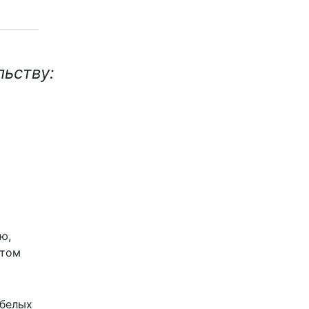
льству:
ю,
этом
 белых