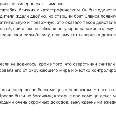
еринская гиперопека» – именно
асштабах, близких к катастрофическим. Он был единст
одители ждали двойню, но старший брат Элвиса появил
атлительную и тревожную, это оказало такое действие,
стей, при этом не забывая регулярно напоминать ему 
редал свои силы Элвису, поэтому тот наверняка долже
сли не водилось, кроме того, что сверстники считали
ировала его от окружающего мира и жестко контролиро
расти совершенно беспомощным человеком. Но этого н
Пресли были не богачами, которые при помощи денег м
а людьми очень скромных доходов, вынужденными ежед