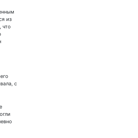
венным
ся из
 что
о
н
 его
вала, с
е
огли
невно