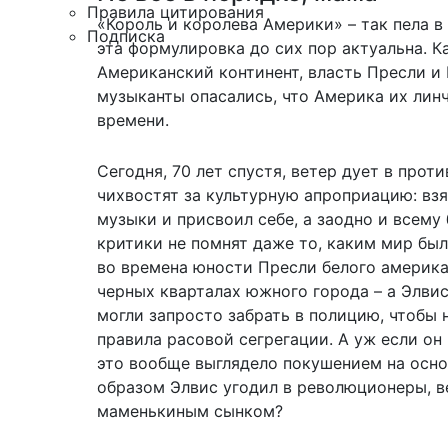
Правила цитирования
«Король и королева Америки» – так пела в
Подписка
эта формулировка до сих пор актуальна. 
Американский континент, власть Пресли и 
музыканты опасались, что Америка их лин
времени.
Сегодня, 70 лет спустя, ветер дует в про
чихвостят за культурную апроприацию: взя
музыки и присвоил себе, а заодно и всему
критики не помнят даже то, каким мир был 
во времена юности Пресли белого американ
черных кварталах южного города – а Элвис
могли запросто забрать в полицию, чтобы 
правила расовой сегрегации. А уж если он
это вообще выглядело покушением на осно
образом Элвис угодил в революционеры, ве
маменькиным сынком?