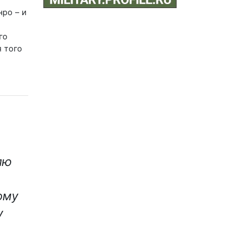
нро – и
го
я того
лю
ому
у