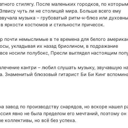
атного стилягу. После маленьких городков, по которы
Элвису чуть ли не столицей мира. Больше всего ему
 звучала музыка – грубоватый ритм-н-блюз или духовн
ь в яркости костюмов и стильности причесок.
р почти немыслимые в те времена для белого америка
осы, укладывая их назад бриолином, в подражание
 все носили полубокс, Пресли выглядел настоящим поп
влечение кантри – любил слушать музыку, звучавшую н
а. Знаменитый блюзовый гитарист Би Би Кинг вспомина
а завод по производству снарядов, но вскоре нашел р
ессия явно не была пределом его мечтаний, поэтому он
е коллективы, но всё без успеха.