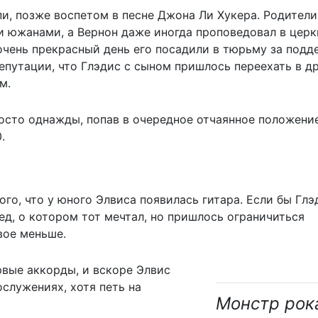
и, позже воспетом в песне Джона Ли Хукера. Родители
 южанами, а Вернон даже иногда проповедовал в церк
 очень прекрасный день его посадили в тюрьму за подд
репутации, что Глэдис с сыном пришлось переехать в д
м.
сто однажды, попав в очередное отчаянное положение
.
го, что у юного Элвиса появилась гитара. Если бы Глэ
пед, о котором тот мечтал, но пришлось ограничиться
вое меньше.
вые аккорды, и вскоре Элвис
служениях, хотя петь на
Монстр рок