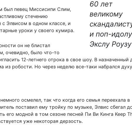
60 лет
ем был певец Миссисипи Слим,
великому
астливому стечению
скандалист
 с Элвисом в одном классе, и
тарные уроки у своего кумира.
и поп-идолу
Экслу Роузу
юности он не блистал
м, очевидно, было что-то
гласить 12-летнего отрока в свое шоу. В назначенный 
ма из робости. Но через неделю все-таки набрался духу
немного осмелел, так что когда его семья переехала в
читель поставил ему тройку по музыке, Элвис сбегал 
ить его модной в том сезоне песней Пи Ви Кинга Keep 
увствуется уже некоторая дерзость.