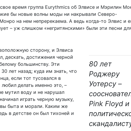
 свое время группа Eurythmics об Элвисе и Мэрилин Мо
Какие бы новые волны моды ни накрывали Северо-
Монро на нем непререкаема. А ведь когда-то Элвис и е
чует – уж слишком «негритянскими» были эти песни дл
тивоположную сторону, и Элвиса
л, дескать, достижения черной
80 лет
 белому большинству. Эти
30 лет назад; куда им знать, что
Роджеру
ца, если тот тусовался в
Уотерсу –
 любил делать именно это, –
не мутил воду и не нарушал
соосновате
 начинал играть черную музыку,
Pink Floyd и
вы быта и морали. Каким же
политическ
дь в детстве он был тихоней и
скандалист