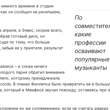
 немного времени в студии
, как он сообщил на ресепшене,
По
совместите
апреле, а Элвис, скорее всего,
какие
абрав готовый диск, он
профессии
 судя по тому, что больше
 забыв ее у приятеля, результат
осваивают
популярные
записи – и снова ничего
музыканты
олодого парня обратил внимание
липс, которому принадлежала
ords. В планах Филлипса было превратить ее в большу
, который в Мемфисе звучал повсюду, оставаясь при 
основном их же соплеменники, если не считать редких