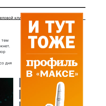
еловой клуб
, тем
кнет.
лор
со дня