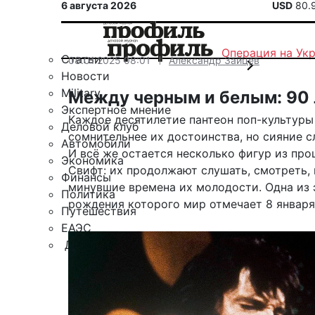
6 августа 2026
USD
80.
Операция на Ук
Статьи
08.01.2025 08:01
Александр Зайцев
Новости
Military
Между черным и белым: 90 
Экспертное мнение
Каждое десятилетие пантеон поп-культуры
Деловой клуб
сомнительнее их достоинства, но сияние 
Автомобили
И всё же остается несколько фигур из про
Экономика
Свифт: их продолжают слушать, смотреть, 
Финансы
минувшие времена их молодости. Одна из э
Политика
рождения которого мир отмечает 8 января
Путешествия
ЕАЭС
Другие рубрики
Спецпроект «Юрий Мамлеев»
Календарь событий
Зарубежье