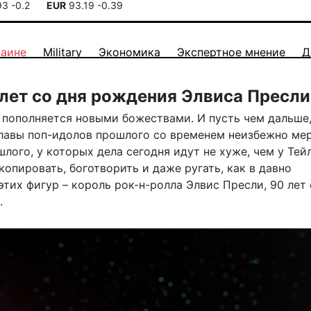
93
-0.2
EUR
93.19
-0.39
раине
Military
Экономика
Экспертное мнение
Д
лет со дня рождения Элвиса Пресли
 пополняется новыми божествами. И пусть чем дальше
славы поп-идолов прошлого со временем неизбежно мер
шлого, у которых дела сегодня идут не хуже, чем у Тей
копировать, боготворить и даже ругать, как в давно
тих фигур – король рок-н-ролла Элвис Пресли, 90 лет 
.