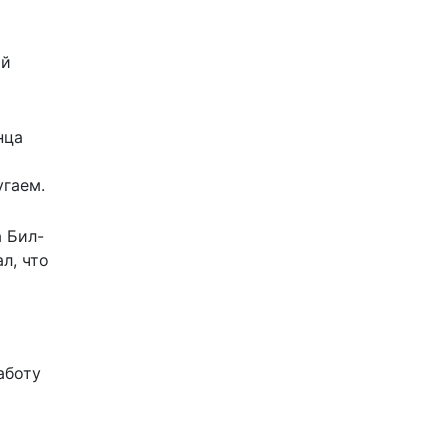
м
ый
нца
угаем.
а Бил-
л, что
аботу