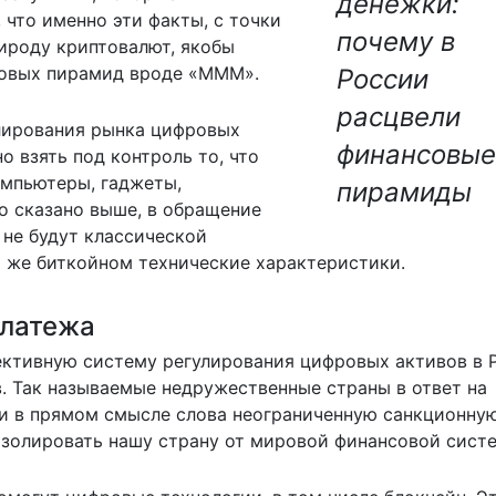
денежки:
что именно эти факты, с точки
почему в
ироду криптовалют, якобы
овых пирамид вроде «МММ».
России
расцвели
лирования рынка цифровых
финансовые
о взять под контроль то, что
компьютеры, гаджеты,
пирамиды
о сказано выше, в обращение
 не будут классической
м же биткойном технические характеристики.
платежа
ективную систему регулирования цифровых активов в 
 Так называемые недружественные страны в ответ на
и в прямом смысле слова неограниченную санкционну
 изолировать нашу страну от мировой финансовой сист