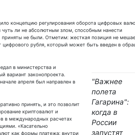
дило концепцию регулирования оборота цифровых валю
 чуть ли не абсолютным злом, способным нанести
 приняты не были. Отметим: жесткая позиция не меша
т цифрового рубля, который может быть введен в обр
едал в министерства и
ый вариант законопроекта.
"Важнее
начале апреля был направлен в
полета
Гагарина":
ративно принять, и это позволит
когда в
ирование криптовалют и
ов в международных расчетах
России
кциями. «Касательно
запустят
лют как формы платежа: внутри