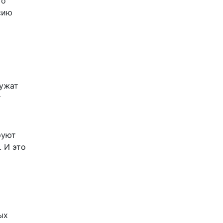
то
сию
лужат
т
руют
 И это
ых