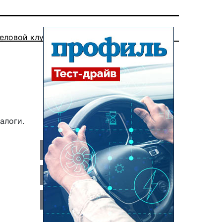
еловой клуб
алоги.