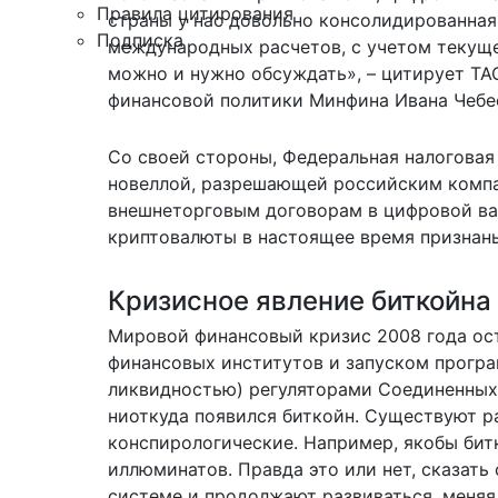
Правила цитирования
страны у нас довольно консолидированная 
Подписка
международных расчетов, с учетом текуще
можно и нужно обсуждать», –
цитирует
ТАС
финансовой политики Минфина Ивана Чебе
Со своей стороны, Федеральная налоговая
новеллой, разрешающей российским компан
внешнеторговым договорам в цифровой ва
криптовалюты в настоящее время признан
Кризисное явление биткойна
Мировой финансовый кризис 2008 года ост
финансовых институтов и запуском програ
ликвидностью) регуляторами Соединенных 
ниоткуда появился биткойн. Существуют р
конспирологические. Например, якобы бит
иллюминатов. Правда это или нет, сказать
системе и продолжают развиваться, меняя 