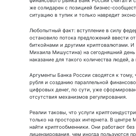
финансового рынка Банк России считал и 
же солидарен с позицией бизнес-сообществ
ситуацию в тупик и только навредит эконо
Любопытный факт: вступление в силу феде
остановило потока предложений ввести от
биткойнами и другими криптовалютами. И э
Михаила Мишустина) на сегодняшний день
наказание для такого количества людей, а 
Аргументы Банка России сводятся к тому,
рубля и созданию параллельной финансово
цифровых денег, по сути, уже сформирован
отсутствия механизмов регулирования.
Реалии таковы, что услуги криптоиндустри
только на просторах интернета. В центре
найти криптообменники. Они работают без
лицензирования, чем иногда пользуются п