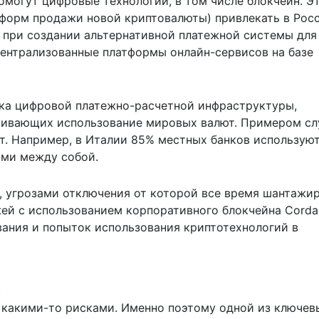
омогут цифровые технологии, в том числе блокчейн. Э
 (форм продажи новой криптовалюты) привлекать в Рос
в при создании альтернативной платежной системы для
ентрализованные платформы онлайн-сервисов на базе
ска цифровой платежно-расчетной инфраструктуры,
ичивающих использование мировых валют. Примером с
ят. Например, в Италии 85% местных банков использую
ыми между собой.
, угрозами отключения от которой все время шантажи
ей с использованием корпоративного блокчейна Corda.
ания и попыток использования криптотехнологий в
х
 какими-то рисками. Именно поэтому одной из ключев