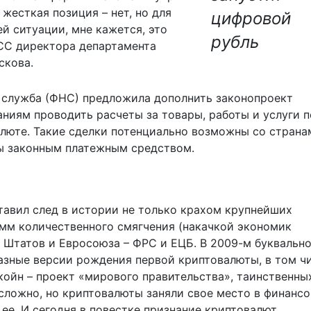
жесткая позиция – нет, но для
цифровой
й ситуации, мне кажется, это
рубль
С директора департамента
скова.
 служба (ФНС) предложила дополнить законопроект
иям проводить расчеты за товары, работы и услуги п
люте. Такие сделки потенциально возможны со странам
ы законным платежным средством.
авил след в истории не только крахом крупнейших
мм количественного смягчения (накачкой экономик
Штатов и Евросоюза – ФРС и ЕЦБ. В 2009-м буквально
азные версии рождения первой криптовалюты, в том ч
койн – проект «мирового правительства», таинственны
 сложно, но криптовалюты заняли свое место в финанс
ее. И сегодня в повестке признание криптовалют