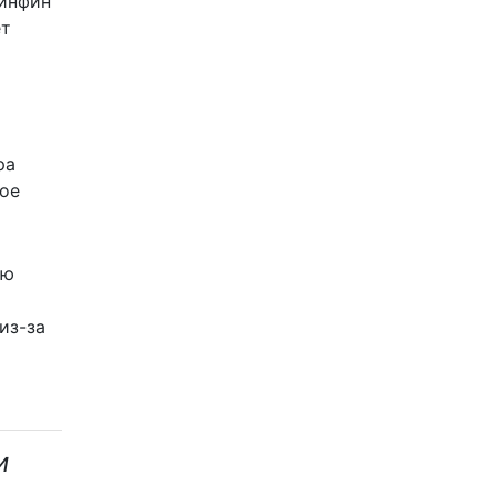
Минфин
ет
ра
ое
ию
из-за
и