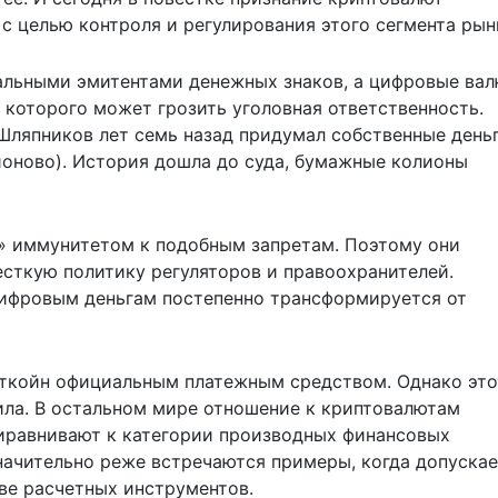
с целью контроля и регулирования этого сегмента рын
альными эмитентами денежных знаков, а цифровые вал
е которого может грозить уголовная ответственность.
ляпников лет семь назад придумал собственные деньг
ионово). История дошла до суда, бумажные колионы
 иммунитетом к подобным запретам. Поэтому они
сткую политику регуляторов и правоохранителей.
цифровым деньгам постепенно трансформируется от
биткойн официальным платежным средством. Однако это
ила. В остальном мире отношение к криптовалютам
иравнивают к категории производных финансовых
Значительно реже встречаются примеры, когда допуска
ве расчетных инструментов.