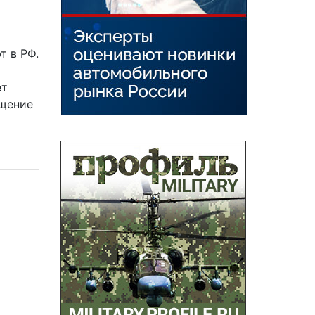
т в РФ.
ет
ащение