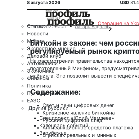
8 августа 2026
USD
81.
Операция на Ук
Статьи
26.04.2022 00:01
Лазарь Бадалов
Новости
Military
Биткойн в законе: чем росс
Экспертное мнение
регулируемый рынок крипт
Деловой клуб
На рассмотрении правительства находится
Автомобили
подготовленный Минфином, предусматрива
Экономика
майнинга. Это позволит вывести специфиче
Финансы
Политика
Содержание:
Путешествия
ЕАЭС
Свет и тени цифровых денег
Другие рубрики
Кризисное явление биткойна
Спецпроект «Юрий Мамлеев»
Русский цифровой след
Календарь событий
Антисанкционное средство платежа
Зарубежье
О рисках реальных и мнимых