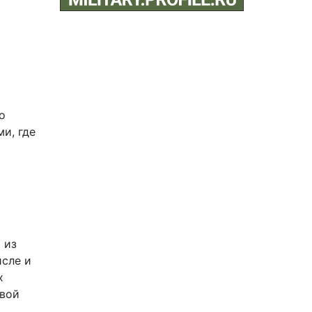
о
и, где
 из
исле и
х
овой