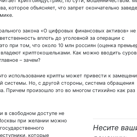
считает криптоиндустрию, по сути, мошенничеством. 
а, которое объясняет, что запрет окончательно завед
мике.
рального закона «О цифровых финансовых активов» не
ветственность вплоть до уголовной за операции с
то при том, что около 10 млн россиян (оценка премье
 владеют криптокошельками. Как можно вводить суров
главное – зачем?
 что использование крипты может привести к замещен
й системы. Но, с другой стороны, система обращения
а. Причем произошло это во многом стихийно как раз 
и в свободном доступе не
 Москвы при желании можно
Несите ваш
 государственного
реступники, которые