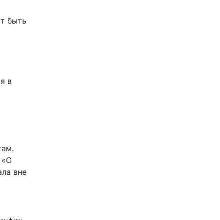
ут быть
я в
там.
 «О
ала вне