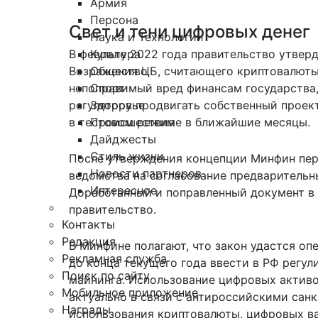
Армия
Персона
Свет и тени цифровых денег
Наука и Технологии
В феврале 2022 года правительство утвер
Культура
Возражения ЦБ, считающего криптовалюты
Общество
непоправимый вред финансам государства,
Спорт
регулятору продвигать собственный проек
Здоровье
в тестовом режиме в ближайшие месяцы.
Происшествия
Дайджесты
Стиль жизни
После утверждения концепции Минфин пер
Новости партнеров
ведомства на согласование предварительн
Интересное
Доработанный и поправленный документ в 
правительство.
Контакты
Редакция
В Минфине полагают, что закон удастся опе
Рекламная служба
до конца текущего года ввести в РФ регул
Поиск по сайту
майнинга. Использование цифровых актив
Мобильное приложение
актуально в связи с антироссийскими сан
Награды
использования криптовалюты, цифровых ва