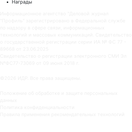
Награды
Информационное агентство "Деловой журнал
"Профиль" зарегистрировано в Федеральной службе
по надзору в сфере связи, информационных
технологий и массовых коммуникаций. Свидетельство
о государственной регистрации серии ИА № ФС 77 -
89668 от 23.06.2025
Cвидетельство о регистрации электронного СМИ Эл
NºФС77-73069 от 09 июня 2018 г.
©2026 ИДР. Все права защищены.
Положение об обработке и защите персональных
данных
Политика конфиденциальности
Правила применения рекомендательных технологий