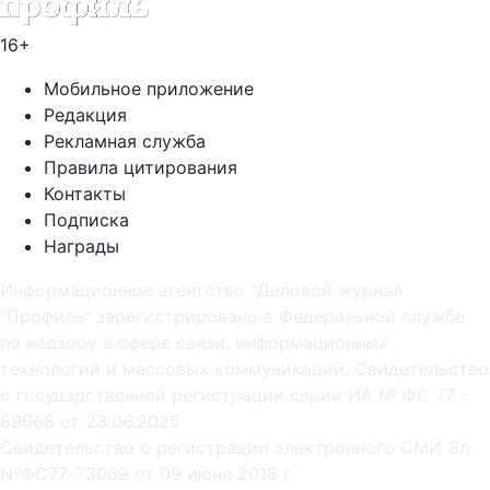
16+
Мобильное приложение
Редакция
Рекламная служба
Правила цитирования
Контакты
Подписка
Награды
Информационное агентство "Деловой журнал
"Профиль" зарегистрировано в Федеральной службе
по надзору в сфере связи, информационных
технологий и массовых коммуникаций. Свидетельство
о государственной регистрации серии ИА № ФС 77 -
89668 от 23.06.2025
Cвидетельство о регистрации электронного СМИ Эл
NºФС77-73069 от 09 июня 2018 г.