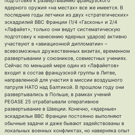
подготовке к развертыванию французского
ядерного оружия «на местах» все же имеется. В
последние годы летчики из двух «стратегических»
эскадрилий ВВС Франции (1/4 «Гасконь» и 2/4
«Лафайет», только они ведут систематическую
подготовку к нанесению ядерных ударов) активно
участвуют в «авиационной дипломатии» –
всевозможных дружественных визитах, временном
развертывании у союзников, совместных учениях.
Сейчас по меньшей мере один из «Лафайетов»
входит в состав французской группы в Литве,
направленной для участия в миссии воздушного
патруля НАТО над Балтикой. В прошлом году они
развертывались в Польше, в рамках учений
PEGASE 25 отрабатывали оперативное
развертывание в Швеции. Конечно, «ядерные»
эскадрильи ВВС Франции постоянно выполняют
обычные задачи и даже бывают задействованы в
локальных военных конфликтах, но наверняка опыт