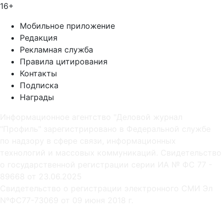
16+
Мобильное приложение
Редакция
Рекламная служба
Правила цитирования
Контакты
Подписка
Награды
Информационное агентство "Деловой журнал
"Профиль" зарегистрировано в Федеральной службе
по надзору в сфере связи, информационных
технологий и массовых коммуникаций. Свидетельство
о государственной регистрации серии ИА № ФС 77 -
89668 от 23.06.2025
Cвидетельство о регистрации электронного СМИ Эл
NºФС77-73069 от 09 июня 2018 г.