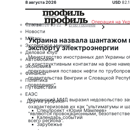
8 августа 2026
USD
82.
Операция на Ук
Статьи
21.02.2026 23:22
Егор Гордеев
Новости
Military
Украина назвала шантажом 
Экспертное мнение
экспорту электроэнергии
Деловой клуб
Министерство иностранных дел Украины о
Автомобили
к конструктивным контактам на фоне наме
Экономика
прекращения поставок нефти по трубопров
Финансы
правительства Венгрии и Словацкой Респ
Политика
поведению".
Путешествия
ЕАЭС
Украинский МИД выразил недовольство за
Другие рубрики
охарактеризовав их как "ультиматумы и ша
Спецпроект «Юрий Мамлеев»
"являются провокационными, безответстве
Календарь событий
всего региона".
Зарубежье