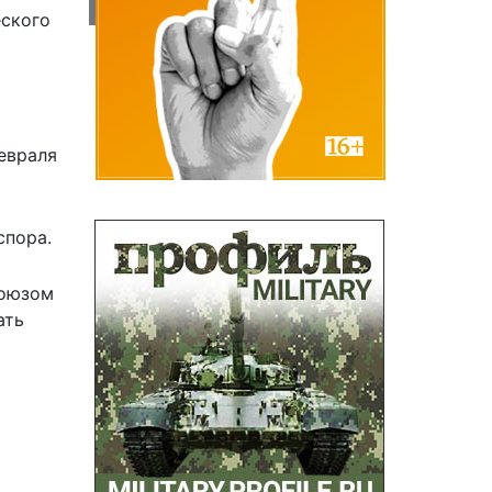
еского
евраля
спора.
союзом
ать