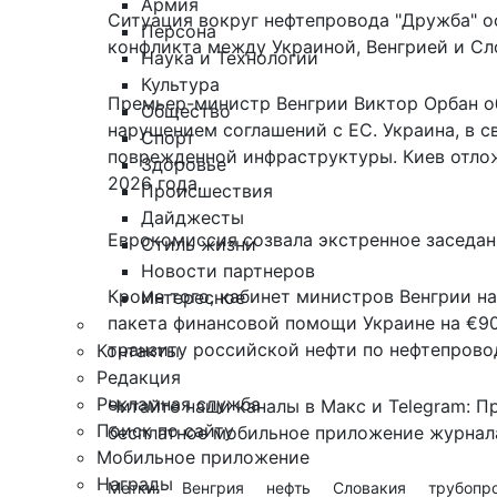
Армия
Ситуация вокруг нефтепровода "Дружба" о
Персона
конфликта между Украиной, Венгрией и Сл
Наука и Технологии
Культура
Премьер-министр Венгрии Виктор Орбан об
Общество
нарушением соглашений с ЕС. Украина, в 
Спорт
поврежденной инфраструктуры. Киев отлож
Здоровье
2026 года.
Происшествия
Дайджесты
Еврокомиссия созвала экстренное заседан
Стиль жизни
Новости партнеров
Кроме того, кабинет министров Венгрии н
Интересное
пакета финансовой помощи Украине на €90 
транзиту российской нефти по нефтепрово
Контакты
Редакция
Рекламная служба
Читайте наши каналы в
Макс
и Telegram:
П
Поиск по сайту
бесплатное мобильное
приложение журнала
Мобильное приложение
Награды
Метки:
Венгрия
нефть
Словакия
трубопр