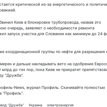
стается критической из-за энергетического и политич
овакией.
винил Киев в блокировке трубопровода, назвав это
свою очередь, заявляет о необходимости ремонта
ил запуск участка для Словакии как минимум до 24 ф
ие координационной группы по нефти для разрешения 
амерен и дальше
накладывать вето
на одобрение Евро
млрд до тех пор, пока Киев не прекратит препятствов
ду "Дружба".
рофиль-News
,
журнал Профиль
. Скачивайте полностью
 "Профиль".
овод "Дружба"
Украина
электроэнергия