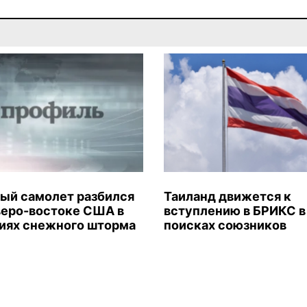
ый самолет разбился
Таиланд движется к
веро-востоке США в
вступлению в БРИКС в
иях снежного шторма
поисках союзников