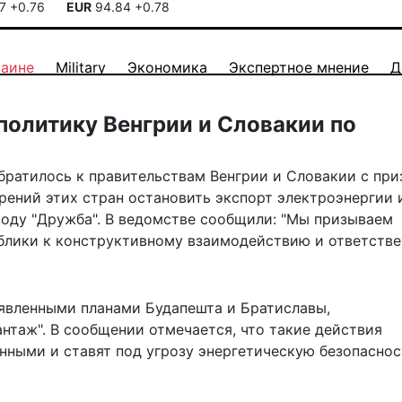
17
+0.76
EUR
94.84
+0.78
раине
Military
Экономика
Экспертное мнение
Д
политику Венгрии и Словакии по
братилось к правительствам Венгрии и Словакии с пр
рений этих стран остановить экспорт электроэнергии 
оду "Дружба". В ведомстве сообщили: "Мы призываем
ублики к конструктивному взаимодействию и ответств
явленными планами Будапешта и Братиславы,
нтаж". В сообщении отмечается, что такие действия
нными и ставят под угрозу энергетическую безопаснос