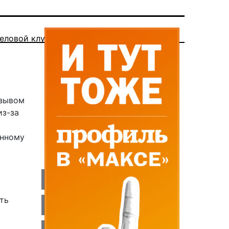
еловой клуб
изывом
из-за
енному
ть