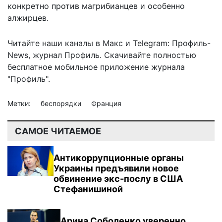
конкретно против магрибианцев и особенно
алжирцев.
Читайте наши каналы в
Макс
и Telegram:
Профиль-
News
,
журнал Профиль
. Скачивайте полностью
бесплатное мобильное
приложение журнала
"Профиль".
Метки:
беспорядки
Франция
САМОЕ ЧИТАЕМОЕ
Антикоррупционные органы
Украины предъявили новое
обвинение экс-послу в США
Стефанишиной
Арина Соболенко уверенно