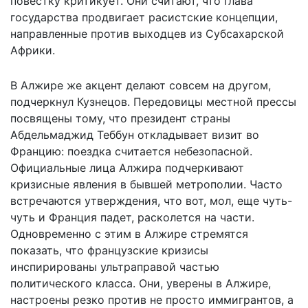
повестку критикует. Они считают, что глава
государства продвигает расистские концепции,
направленные против выходцев из Субсахарской
Африки.
В Алжире же акцент делают совсем на другом,
подчеркнул Кузнецов. Передовицы местной прессы
посвящены тому, что президент страны
Абдельмаджид Теббун откладывает визит во
Францию: поездка считается небезопасной.
Официальные лица Алжира подчеркивают
кризисные явления в бывшей метрополии. Часто
встречаются утверждения, что вот, мол, еще чуть-
чуть и Франция падет, расколется на части.
Одновременно с этим в Алжире стремятся
показать, что французские кризисы
инспирированы ультраправой частью
политического класса. Они, уверены в Алжире,
настроены резко против не просто иммигрантов, а