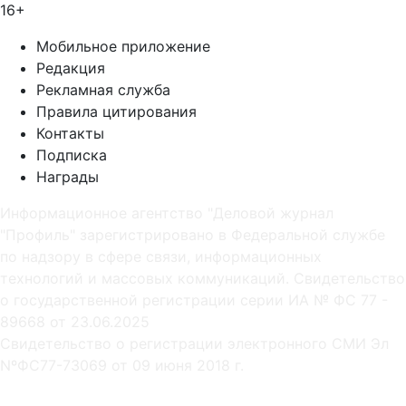
16+
Мобильное приложение
Редакция
Рекламная служба
Правила цитирования
Контакты
Подписка
Награды
Информационное агентство "Деловой журнал
"Профиль" зарегистрировано в Федеральной службе
по надзору в сфере связи, информационных
технологий и массовых коммуникаций. Свидетельство
о государственной регистрации серии ИА № ФС 77 -
89668 от 23.06.2025
Cвидетельство о регистрации электронного СМИ Эл
NºФС77-73069 от 09 июня 2018 г.