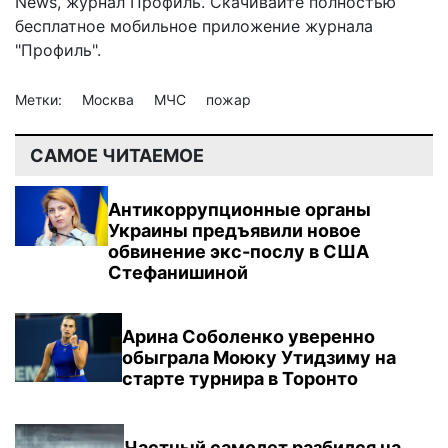
News
,
журнал Профиль
. Скачивайте полностью
бесплатное мобильное
приложение журнала
"Профиль".
Метки:
Москва
МЧС
пожар
САМОЕ ЧИТАЕМОЕ
Антикоррупционные органы
Украины предъявили новое
обвинение экс-послу в США
Стефанишиной
Арина Соболенко уверенно
обыграла Моюку Утидзиму на
старте турнира в Торонто
Частный самолет разбился на