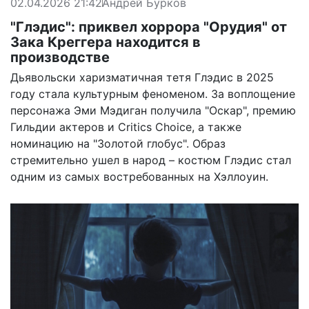
02.04.2026 21:42
Андрей Бурков
"Глэдис": приквел хоррора "Орудия" от
Зака Креггера находится в
производстве
Дьявольски харизматичная тетя Глэдис в 2025
году стала культурным феноменом. За воплощение
персонажа Эми Мэдиган получила "Оскар", премию
Гильдии актеров и Critics Choice, а также
номинацию на "Золотой глобус". Образ
стремительно ушел в народ – костюм Глэдис стал
одним из самых востребованных на Хэллоуин.