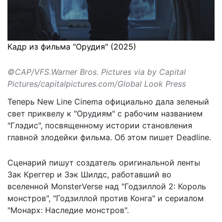
Кадр из фильма "Орудия" (2025)
©CAP/VFS.Warner Bros. Pictures via by Capital
Pictures/capitalpictures.com/Global Look Press
Теперь New Line Cinema официально дала зеленый
свет приквелу к "Орудиям" с рабочим названием
"Глэдис", посвященному истории становления
главной злодейки фильма. Об этом
пишет
Deadline.
Сценарий пишут создатель оригинальной ленты
Зак Креггер и Зэк Шилдс, работавший во
вселенной MonsterVerse над "Годзиллой 2: Король
монстров", "Годзиллой против Конга" и сериалом
"Монарх: Наследие монстров".