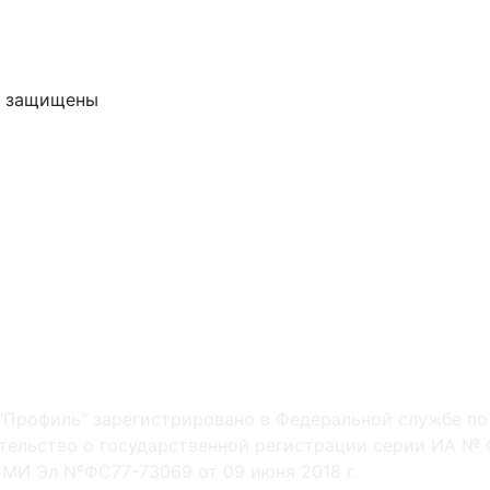
ва защищены
"Профиль" зарегистрировано в Федеральной службе по
ельство о государственной регистрации серии ИА № Ф
МИ Эл NºФС77-73069 от 09 июня 2018 г.