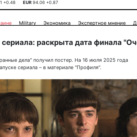
41
+0.48
EUR
94.06
+0.87
раине
Military
Экономика
Экспертное мнение
Д
 сериала: раскрыта дата финала "О
транные дела"
получил
постер. На 16 июля 2025 года
апуске сериала – в материале "Профиля".