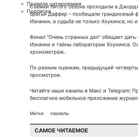
Правила цитирования
Съемки пятого сезона проходили в Джордж
Подписка
братья Даффер – пообещали грандиозный ф
Изнанки, а судьба не только Хоукинса, но 
Финал "Очень странных дел" обещает дать
Изнанки и тайны лаборатории Хоукинса. О
хронометраж.
По разным оценкам, предыдущий четвертый
просмотров.
Читайте наши каналы в
Макс
и Telegram:
П
бесплатное мобильное
приложение журнала
Метки:
сериалы
САМОЕ ЧИТАЕМОЕ