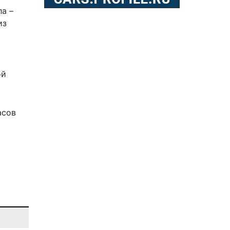
а –
из
ой
асов