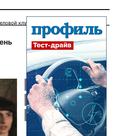
еловой клуб
чень