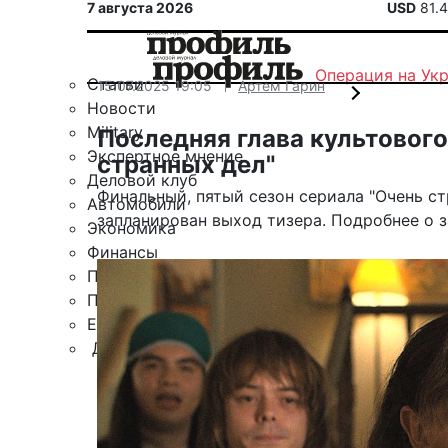
7 августа 2026
USD
81.
Операция на Ук
Статьи
15.07.2025 19:05
Артем Гарин
Новости
Military
Последняя глава культового
Экспертное мнение
странных дел"
Деловой клуб
Финальный, пятый сезон сериала "Очень с
Автомобили
запланирован выход тизера. Подробнее о з
Экономика
Финансы
Политика
Путешествия
ЕАЭС
Другие рубрики
Спецпроект «Юрий Мамлеев»
Календарь событий
Зарубежье