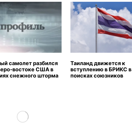
ый самолет разбился
Таиланд движется к
веро-востоке США в
вступлению в БРИКС в
иях снежного шторма
поисках союзников
Load More