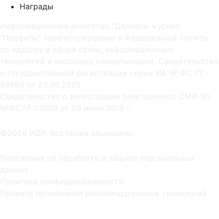
Награды
Информационное агентство "Деловой журнал
"Профиль" зарегистрировано в Федеральной службе
по надзору в сфере связи, информационных
технологий и массовых коммуникаций. Свидетельство
о государственной регистрации серии ИА № ФС 77 -
89668 от 23.06.2025
Cвидетельство о регистрации электронного СМИ Эл
NºФС77-73069 от 09 июня 2018 г.
©2026 ИДР. Все права защищены.
Положение об обработке и защите персональных
данных
Политика конфиденциальности
Правила применения рекомендательных технологий