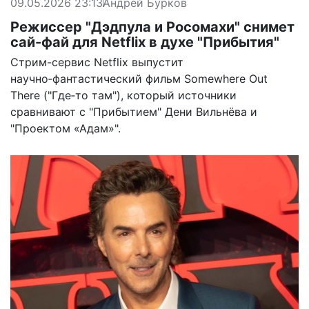
09.05.2026 23:13
Андрей Бурков
Режиссер "Дэдпула и Росомахи" снимет
сай-фай для Netflix в духе "Прибытия"
Стрим-сервис Netflix выпустит
научно‑фантастический фильм Somewhere Out
There ("Где‑то там"), который источники
сравнивают с "Прибытием" Дени Вильнёва и
"Проектом «Адам»".