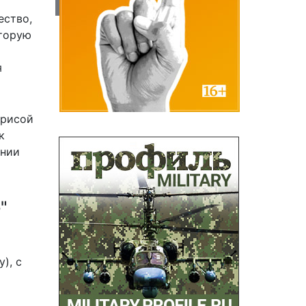
ество,
оторую
я
трисой
к
ении
"
), с