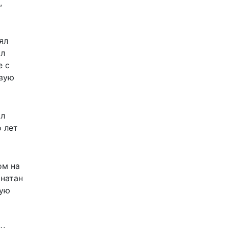
,
ял
ал
е с
овую
ал
о лет
ом на
онатан
кую