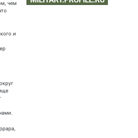
ом, чем
что
ского и
пер
округ
тяще
т
нами.
ррара,