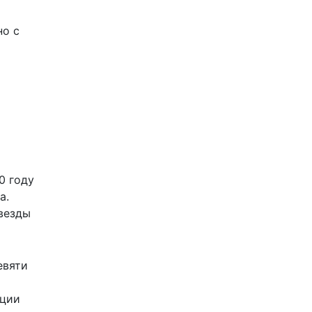
но с
0 году
а.
везды
евяти
ации