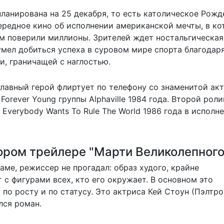
ланирована на 25 декабря, то есть католическое Рожд
чередное кино об исполнении американской мечты, в к
ом поверили миллионы. Зрителей ждет ностальгическая
умел добиться успеха в суровом мире спорта благодар
и, граничащей с наглостью.
главный герой флиртует по телефону со знаменитой ак
orever Young группы Alphaville 1984 года. Второй роли
Everybody Wants To Rule The World 1986 года в исполн
тором трейлере "Марти Великолепного
аме, режиссер не прогадал: образ худого, крайне
с фигурами всех, кто его окружает. В основном это
по росту и по статусу. Это актриса Кей Стоун (Пэлтроу
лся роман.