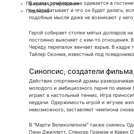
В новом трейлере она одевается в гостин
Правила цитирования
он зарабатывает и что он будет делать, есл
Подписка
подобные мысли даже не возникают у него 
Герой собирает стопки мятых долларов на з
постоянно выясняет с кем-то отношения. 
Череду перепалок венчает взрыв. В кадре 
Тайлер Оконма, известный под псевдонимом 
Синопсис, создатели фильма
Действие спортивной драмы разворачивае
молодого и амбициозного парня по имени 
играет в настольный теннис. Игра приносит
неудачи. Одержимость игрой и жгучее жела
невозможного, заставляют чемпиона снов
В "Марти Великолепном" также снялись Од
Пенн Джиллетт, Спенсер Гранезе и Кевин О