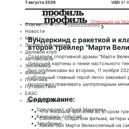
7 августа 2026
USD
81.
Операция на Ук
Статьи
12.11.2025 10:23
Дарья Калинина
Новости
Military
Вундеркинд с ракеткой и к
Экспертное мнение
второй трейлер "Марти Вел
Деловой клуб
Создатели спортивной драмы "Марти Вели
Автомобили
грядущей картины о гении настольного те
Экономика
был опубликован во вторник, 11 ноября 20
Финансы
субтильный главный герой легко завоевал
Политика
продолжил повелевать целлулоидным мячико
Путешествия
ЕАЭС
Содержание:
Другие рубрики
Спецпроект «Юрий Мамлеев»
Что показали зрителям во втором тре
Календарь событий
Синопсис, создатели фильма, актеры 
Зарубежье
Каким был Марти Великолепный на са