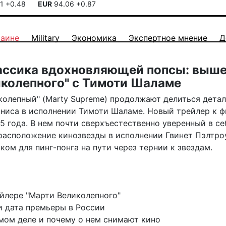
41
+0.48
EUR
94.06
+0.87
раине
Military
Экономика
Экспертное мнение
Д
лассика вдохновляющей попсы: выш
иколепного" с Тимоти Шаламе
колепный" (Marty Supreme) продолжают делиться дета
нниса в исполнении Тимоти Шаламе. Новый трейлер к 
25 года. В нем почти сверхъестественно уверенный в се
 расположение кинозвезды в исполнении Гвинет Пэлтро
м для пинг-понга на пути через тернии к звездам.
йлере "Марти Великолепного"
и дата премьеры в России
мом деле и почему о нем снимают кино