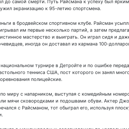
ял до самой смерти. Путь Райсмана к успеху был ярким
ужил экранизацию к 95-летию спортсмена.
еньги в бродвейском спортивном клубе. Райсман усыпл
игрывал им первые несколько партий, а затем предлаг
 истинное мастерство и выиграть. Он играл сидя и даж
очевидцев, иногда он доставал из кармана 100-доллар
а национальном турнире в Детройте и по ошибке перед
настольного тенниса США, пост которого он занял мног
соревнования полицейские.
л по миру с напарником, выступая с комедийным номер
вали мячи сковородками и подошвами обуви. Актер Дж
речался с Райсманом, тот обыграл его, используя плос
и.