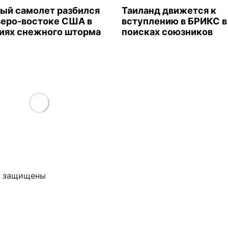
ый самолет разбился
Таиланд движется к
веро-востоке США в
вступлению в БРИКС в
иях снежного шторма
поисках союзников
Load More
ва защищены