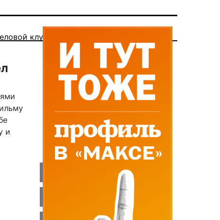
еловой клуб
ел
лями
фильму
бе
у и