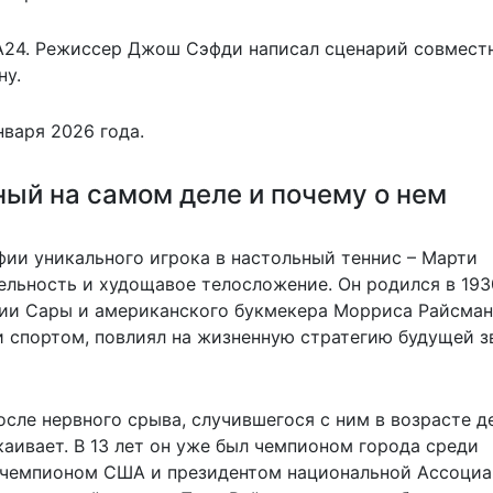
A24. Режиссер Джош Сэфди написал сценарий совмест
ну.
нваря 2026 года.
ый на самом деле и почему о нем
ии уникального игрока в настольный теннис – Марти
ельность и худощавое телосложение. Он родился в 193
сии Сары и американского букмекера Морриса Райсман
 спортом, повлиял на жизненную стратегию будущей з
осле нервного срыва, случившегося с ним в возрасте д
окаивает. В 13 лет он уже был чемпионом города среди
 чемпионом США и президентом национальной Ассоци