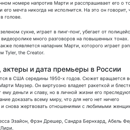
ичном номере напротив Марти и расспрашивает его о т
и его мечта никогда не исполнится. На это он говорит, 
в голове.
еленом сукне, играет в пинг-понг, убегает от полицей
В видеоролике много разговоров на повышенных тонах.
также появляется напарник Марти, которого играет рэ
Tyler, the Creator.
, актеры и дата премьеры в России
тся в США середины 1950-х годов. Сюжет вращается в
Марти Маузер. Он виртуозно владеет ракеткой и блес
 ему деньги и славу, но в личной жизни его преследую
ние доказать всему миру, что для него нет ничего
а и снова жертвовать отношениями с любимыми женщи
есса Эзайон, Фрэн Дрешер, Сандра Бернхард, Абель Фе
'Лири.