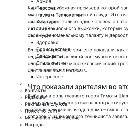
Армия
Картина, зарубежная премьера которой зап
Персона
может быть только сказкой о чуде. Это о
Наука и Технологии
сначала верил только один человек, а пот
Культура
история гениального выскочки, который с
Общество
своему феноменальному таланту и дерзост
Спорт
Здоровье
Происшествия
В первом трейлере зрителю показали, как 
Дайджесты
под ставшую классикой поп-музыки песню F
Стиль жизни
сопровождает не менее классический трек 
Новости партнеров
британцев Tears For Fears.
Интересное
Что показали зрителям во в
Контакты
Выбрав на роль главного героя Тимоти Шал
Редакция
самоуверенного спортсмена контрастирует 
Рекламная служба
солидные мужчины и одна дама – выше его 
Поиск по сайту
которой у начинающего теннисиста завяза
Мобильное приложение
Награды