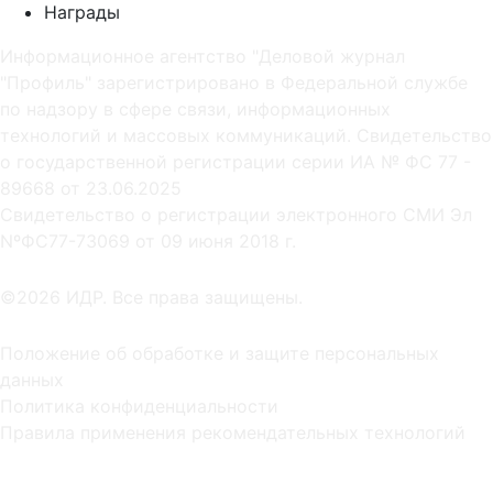
Награды
Информационное агентство "Деловой журнал
"Профиль" зарегистрировано в Федеральной службе
по надзору в сфере связи, информационных
технологий и массовых коммуникаций. Свидетельство
о государственной регистрации серии ИА № ФС 77 -
89668 от 23.06.2025
Cвидетельство о регистрации электронного СМИ Эл
NºФС77-73069 от 09 июня 2018 г.
©2026 ИДР. Все права защищены.
Положение об обработке и защите персональных
данных
Политика конфиденциальности
Правила применения рекомендательных технологий