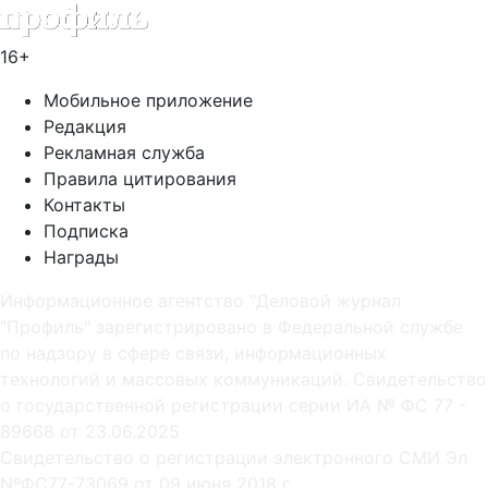
16+
Мобильное приложение
Редакция
Рекламная служба
Правила цитирования
Контакты
Подписка
Награды
Информационное агентство "Деловой журнал
"Профиль" зарегистрировано в Федеральной службе
по надзору в сфере связи, информационных
технологий и массовых коммуникаций. Свидетельство
о государственной регистрации серии ИА № ФС 77 -
89668 от 23.06.2025
Cвидетельство о регистрации электронного СМИ Эл
NºФС77-73069 от 09 июня 2018 г.