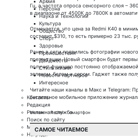
Армия
Гц, а частота опроса сенсорного слоя – 36
Персона
в диапазоне от 4500К до 7800К в автомати
Наука и Технологии
Культура
Отмечается, что цена за Redmi K40 в мини
Общество
составит $310, то есть примерно 23 тыс. р
Спорт
Здоровье
Ранее в сети
появились фотографии нового
Происшествия
презентации. Новый смартфон будет перв
Дайджесты
получит функцию постоянно отображаемой 
Стиль жизни
зеленом, белом и сером. Гаджет также пол
Новости партнеров
Интересное
Читайте наши каналы в
Макс
и Telegram:
П
бесплатное мобильное
приложение журнала
Контакты
Редакция
Рекламная служба
Метки:
Redmi
смартфон
Поиск по сайту
Мобильное приложение
САМОЕ ЧИТАЕМОЕ
Награды