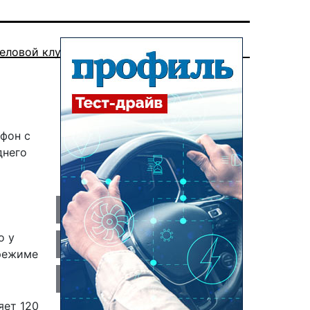
еловой клуб
ефон с
днего
о у
 режиме
яет 120