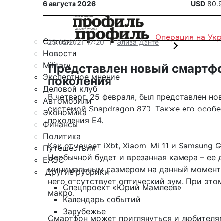
6 августа 2026
USD
80.
Операция на Ук
Статьи
25.02.2021 17:20
Элиза Данте
Новости
Military
Представлен новый смартфо
Экспертное мнение
поколения
Деловой клуб
В четверг, 25 февраля, был представлен н
Автомобили
системой Snapdragon 870. Также его особ
Экономика
поколения Е4.
Финансы
Политика
Как отмечает
iXbt
, Xiaomi Mi 11 и Samsung
Путешествия
Необычной будет и врезанная камера – ее 
ЕАЭС
минимальным размером на данный момент. 
Другие рубрики
него отсутствует оптический зум. При эт
Спецпроект «Юрий Мамлеев»
макро.
Календарь событий
Зарубежье
Смартфон может приглянуться и любителям