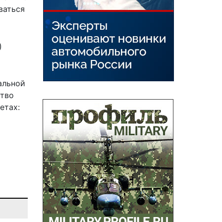
ваться
)
альной
ство
етах: