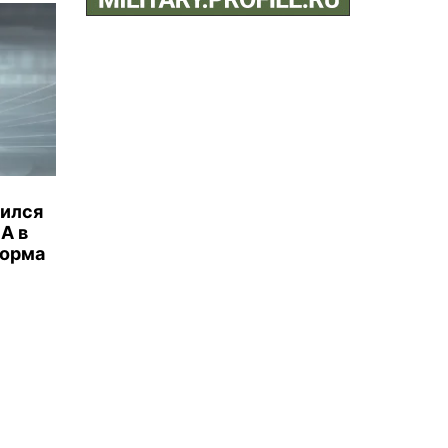
бился
А в
торма