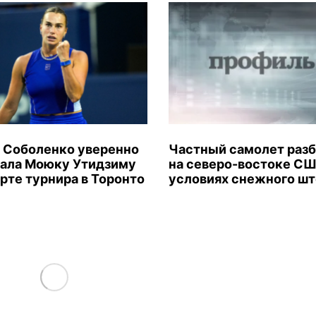
 Соболенко уверенно
Частный самолет раз
ала Моюку Утидзиму
на северо-востоке СШ
арте турнира в Торонто
условиях снежного ш
Load More