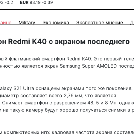
93
-0.2
EUR
93.19
-0.39
раине
Military
Экономика
Экспертное мнение
Д
н Redmi K40 с экраном последнего
овый флагманский смартфон Redmi K40. Это первый тел
енностью является экран Samsung Super AMOLED после
 Galaxy S21 Ultra оснащены экранами того же поколения.
диаметр составляет всего 2,76 мм, что является
Снимает смартфон с разрешением 48, 5 и 8 Мп, однак
ом на такую камеру будут хорошо получаться снимки в
 компьютерных игр: кадровая частота экрана составл