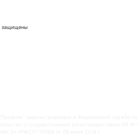
ва защищены
"Профиль" зарегистрировано в Федеральной службе по
ельство о государственной регистрации серии ИА № Ф
МИ Эл NºФС77-73069 от 09 июня 2018 г.