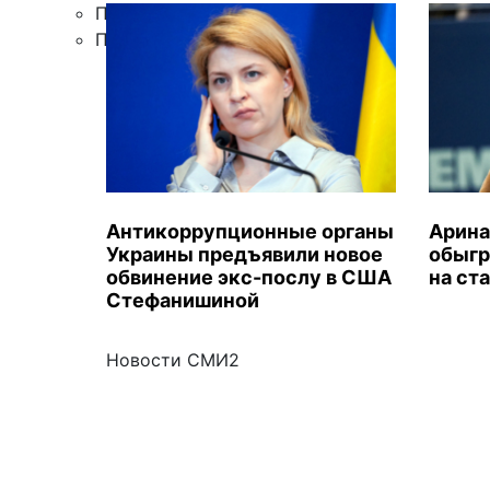
Правила цитирования
Подписка
Антикоррупционные органы
Арина
Украины предъявили новое
обыгр
обвинение экс-послу в США
на ст
Стефанишиной
Новости СМИ2