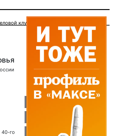
еловой клуб
овья
России
 40-го