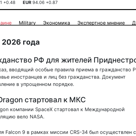
41
+0.48
EUR
94.06
+0.87
раине
Military
Экономика
Экспертное мнение
Д
 2026 года
жданство РФ для жителей Приднестр
каз
, вводящий особые правила приема в гражданство 
ье иностранцев и лиц без гражданства. Документ
вление в упрощенном порядке.
Dragon стартовал к МКС
agon компании SpaceX стартовал к Международной
сляцию
вело NASA.
я Falcon 9 в рамках миссии CRS-34 был осуществлен с