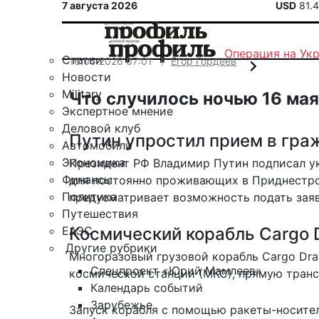
7 августа 2026
USD
81.
Операция на Ук
Статьи
16.05.2026 07:01
Егор Гордеев
Новости
Military
Что случилось ночью 16 мая
Экспертное мнение
Деловой клуб
Путин упростил прием в гра
Автомобили
Экономика
Президент РФ Владимир Путин
подписал у
Финансы
для постоянно проживающих в Приднестров
Политика
предусматривает возможность подать зая
Путешествия
ЕАЭС
Космический корабль Cargo 
Другие рубрики
Многоразовый грузовой корабль Cargo Dr
Спецпроект «Юрий Мамлеев»
космической станции (МКС), прямую
тран
Календарь событий
Зарубежье
Запуск корабля с помощью ракеты-носител