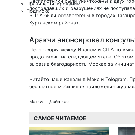
Беспилотники были уничтожены в двух гор
Правила цитирования
пострадавших и разрушениях не поступала
Подписка
БПЛА были обезврежены в городах Таганр
Курганском районах.
Аракчи анонсировал консуль
Переговоры между Ираном и США по вывозу
продолжены
на следующем этапе
. Об это
выразив благодарность Москве за инициат
Читайте наши каналы в
Макс
и Telegram:
П
бесплатное мобильное
приложение журнала
Метки:
Дайджест
САМОЕ ЧИТАЕМОЕ