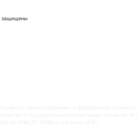
ва защищены
"Профиль" зарегистрировано в Федеральной службе по
ельство о государственной регистрации серии ИА № Ф
МИ Эл NºФС77-73069 от 09 июня 2018 г.