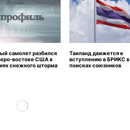
ый самолет разбился
Таиланд движется к
веро-востоке США в
вступлению в БРИКС в
иях снежного шторма
поисках союзников
Load More