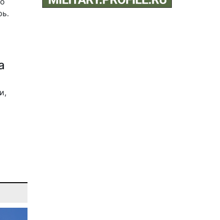
 о
рь.
а
и,