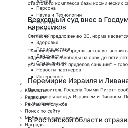
Армия
стартового комплекса базы космических си
Персона
Наука и Технологии
Верховный суд внес в Госдум
Культура
наркотиков
Общество
Спорт
Согласно предложению ВС,
норма касаетс
Здоровье
Происшествия
"Законопроектом предлагается установить 
Дайджесты
виде лишения свободы на срок до пяти лет,
Стиль жизни
указания нижних пределов санкций", – гов
Новости партнеров
Интересное
Перемирие Израиля и Ливана
Представитель Госдепа Томми Пиготт соо
Контакты
переговоры между Израилем и Ливаном. П
Редакция
с 16 апреля.
Рекламная служба
Поиск по сайту
Мобильное приложение
В Ростовской области отрази
Награды