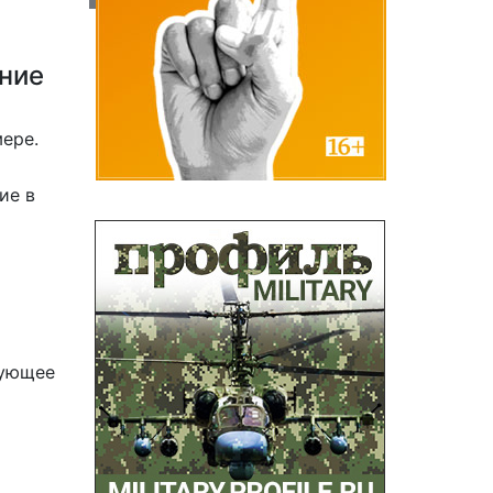
ение
ере.
ие в
вующее