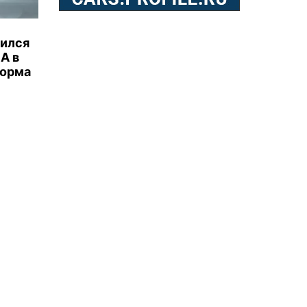
бился
А в
торма