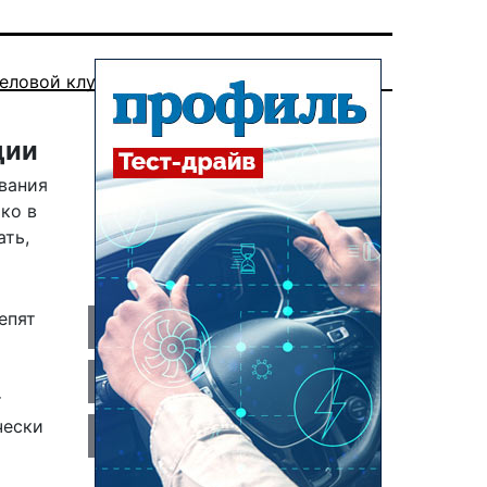
еловой клуб
ции
вания
ко в
ать,
епят
т
чески