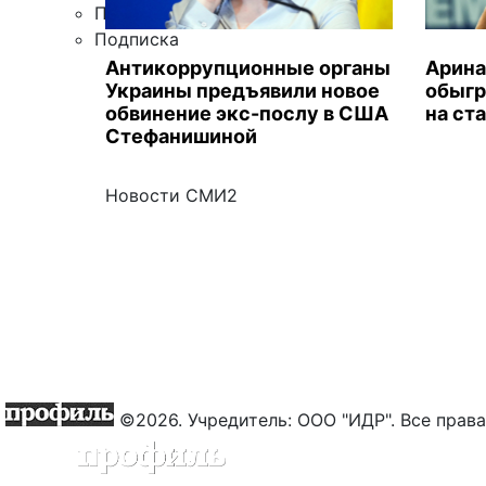
Правила цитирования
Подписка
Антикоррупционные органы
Арина
Украины предъявили новое
обыгр
обвинение экс-послу в США
на ст
Стефанишиной
Новости СМИ2
©2026. Учредитель: ООО "ИДР". Все пра