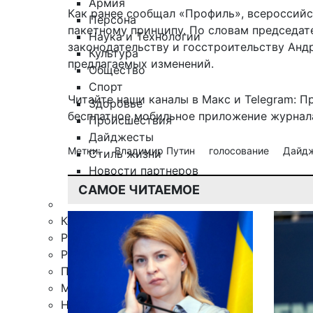
Армия
Как ранее сообщал «Профиль», всероссий
Персона
пакетному принципу
. По словам председа
Наука и Технологии
законодательству и госстроительству Анд
Культура
предлагаемых изменений.
Общество
Спорт
Читайте наши каналы в
Макс
и Telegram:
П
Здоровье
бесплатное мобильное
приложение журнала
Происшествия
Дайджесты
Метки:
Владимир Путин
голосование
Дайд
Стиль жизни
Новости партнеров
Интересное
САМОЕ ЧИТАЕМОЕ
Контакты
Редакция
Рекламная служба
Поиск по сайту
Мобильное приложение
Награды