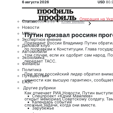
6 августа 2026
USD
80.
Операция на Ук
Статьи
30.06.2020 13:55
Юлия Веньер
Новости
Military
Путин призвал россиян прог
Экспертное мнение
Президент России Владимир Путин обрати
Деловой клуб
по поправкам к Конституции. Глава государ
Автомобили
том случае, если их одобрит сам народ. П
Экономика
передает
ТАСС
.
Финансы
Политика
При этом российский лидер обратил вниман
Путешествия
ценности как высшую гарантию», сообщает
ЕАЭС
Другие рубрики
Как отмечает
РИА Новости
, Путин выступи
Спецпроект «Юрий Мамлеев»
открыт мемориал Советскому солдату. Там
Календарь событий
сложные задачи, когда они вместе.
Зарубежье