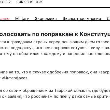
93
-0.2
EUR
93.19
-0.39
раине
Military
Экономика
Экспертное мнение
Д
олосовать по поправкам к Конститу
лся к гражданам страны перед решающим днем голосо
ства подчеркнул, что все поправки вступят в силу толь
оэтому он обратился к каждому и попросил проголосов
ие на то, что в случае одобрения поправок, они «закр
 «
Интерфакс
».
л со своим обращением из Тверской области, где буде
 он заявил, что россиянам по плечу даже самые крити