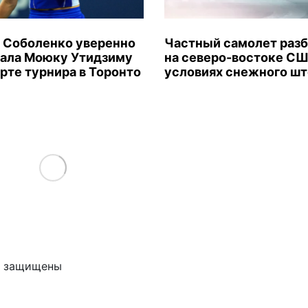
 Соболенко уверенно
Частный самолет раз
ала Моюку Утидзиму
на северо-востоке СШ
арте турнира в Торонто
условиях снежного ш
Load More
ва защищены