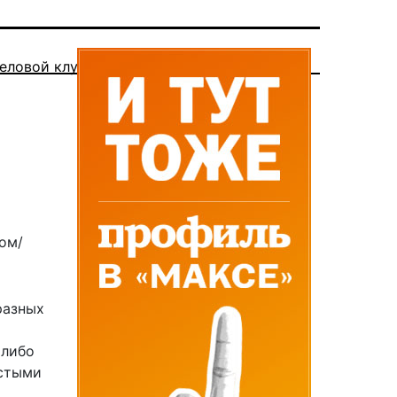
еловой клуб
ом/
разных
 либо
истыми