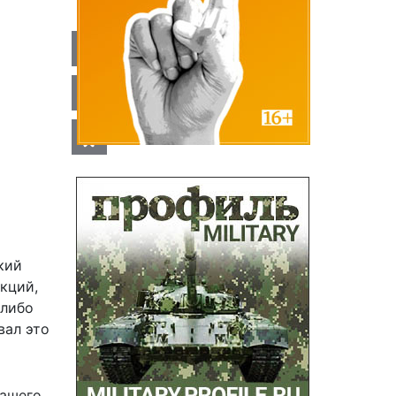
кий
кций,
 либо
вал это
нашего