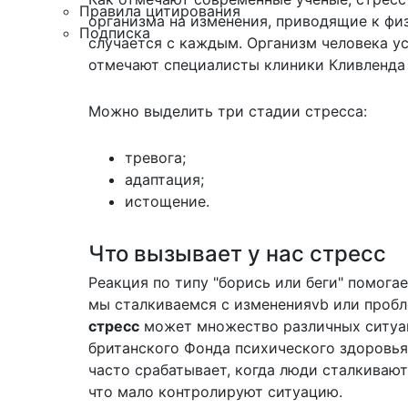
Правила цитирования
организма на изменения, приводящие к фи
Подписка
случается с каждым. Организм человека у
отмечают специалисты
клиники
Кливленда
Можно выделить три стадии стресса:
тревога;
адаптация;
истощение.
Что вызывает у нас стресс
Реакция по типу "борись или беги" помога
мы сталкиваемся с измененияvb или пробл
стресс
может множество различных ситуа
британского Фонда психического здоровья (
часто срабатывает, когда люди сталкивают
что мало контролируют ситуацию.