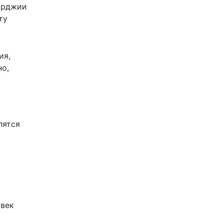
жорджии
ту
ия,
но,
лятся
овек