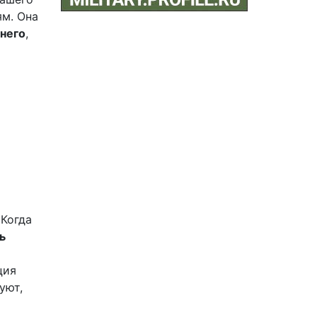
ям. Она
 него
,
 Когда
ь
ция
уют,