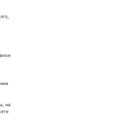
лго,
ивное
ение
ь, на
жете