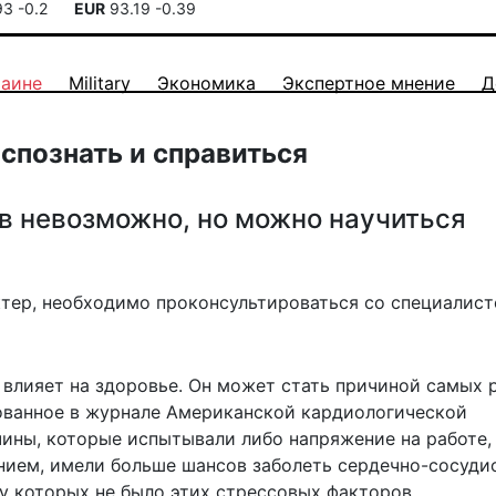
93
-0.2
EUR
93.19
-0.39
раине
Military
Экономика
Экспертное мнение
Д
распознать и справиться
в невозможно, но можно научиться
тер, необходимо проконсультироваться со специалист
 влияет на здоровье. Он может стать причиной самых 
ованное
в журнале Американской кардиологической
чины, которые испытывали либо напряжение на работе,
нием, имели больше шансов заболеть сердечно-сосуд
у которых не было этих стрессовых факторов.