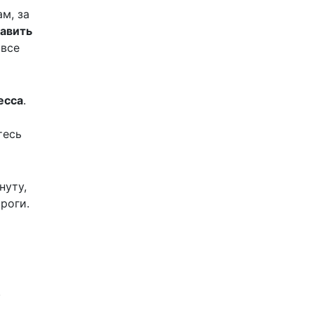
м, за
тавить
 все
есса
.
тесь
нуту,
троги.
.