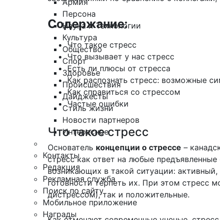
Армия
Персона
Содержание:
Наука и Технологии
Культура
Что такое стресс
Общество
Что вызывает у нас стресс
Спорт
Есть ли плюсы от стресса
Здоровье
Как распознать стресс: возможные с
Происшествия
Как справиться со стрессом
Дайджесты
Частые ошибки
Стиль жизни
Новости партнеров
Что такое стресс
Интересное
Основатель
концепции о стрессе
– канадс
Контакты
стресс как ответ на любые предъявленные 
Редакция
возникающих в такой ситуации: активный, 
Рекламная служба
готовности терпеть их. При этом стресс м
Поиск по сайту
дистрессом), так и положительные.
Мобильное приложение
Награды
Как отмечают современные ученые, стресс