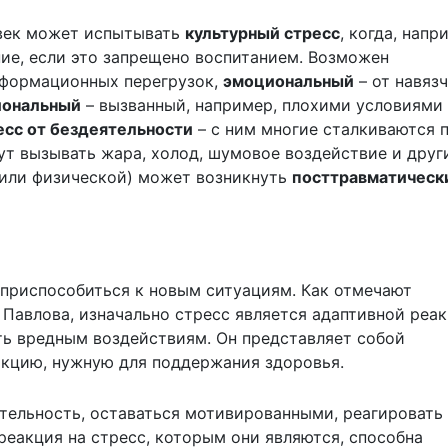
овек может испытывать
культурный стресс
, когда, напр
ние, если это запрещено воспитанием. Возможен
нформационных перегрузок,
эмоциональный
– от навяз
иональный
– вызванный, например, плохими условиями
есс от бездеятельности
– с ним многие сталкиваются 
т вызывать жара, холод, шумовое воздействие и друг
 или физической) может возникнуть
посттравматическ
 приспособиться к новым ситуациям. Как
отмечают
Павлова, изначально стресс является адаптивной реа
ь вредным воздействиям. Он представляет собой
кцию, нужную для поддержания здоровья.
тельность, оставаться мотивированными, реагировать
реакция на стресс, которым они являются, способна