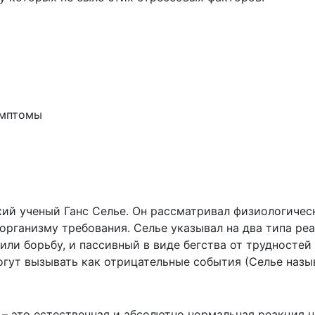
имптомы
кий ученый Ганс Селье. Он рассматривал физиологичес
организму требования. Селье указывал на два типа реа
или борьбу, и пассивный в виде бегства от трудностей
огут вызывать как отрицательные события (Селье назы
 – это естественная и абсолютно нормальная реакция 