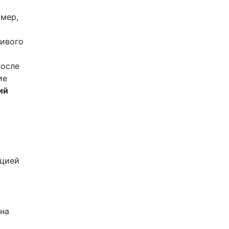
имер,
чивого
после
ие
ий
кцией
 на