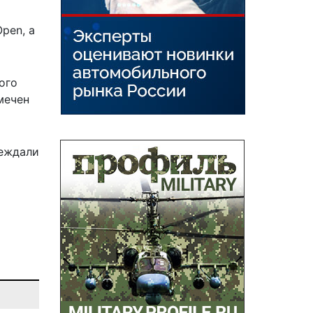
pen, а
ого
мечен
беждали