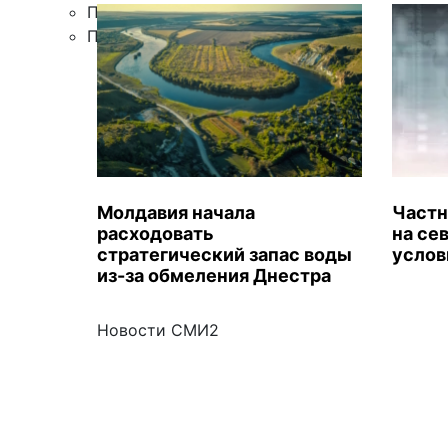
Правила цитирования
Подписка
Молдавия начала
Частн
расходовать
на се
стратегический запас воды
услов
из-за обмеления Днестра
Новости СМИ2