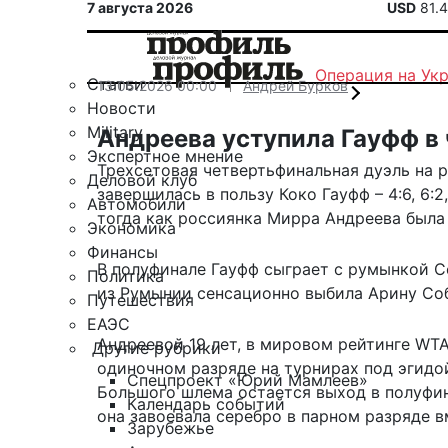
7 августа 2026
USD
81.
Операция на Ук
Статьи
13.05.2026 00:00
Андрей Бурков
Новости
Military
Андреева уступила Гауфф в
Экспертное мнение
Трехсетовая четвертьфинальная дуэль на р
Деловой клуб
завершилась в пользу Коко Гауфф – 4:6, 6:
Автомобили
тогда как россиянка Мирра Андреева была
Экономика
Финансы
В полуфинале Гауфф сыграет с румынкой С
Политика
из Румынии сенсационно
выбила Арину Со
Путешествия
ЕАЭС
Андреевой 19 лет, в мировом рейтинге WTA
Другие рубрики
одиночном разряде на турнирах под эгидо
Спецпроект «Юрий Мамлеев»
Большого шлема остается выход в полуфин
Календарь событий
она завоевала серебро в парном разряде 
Зарубежье