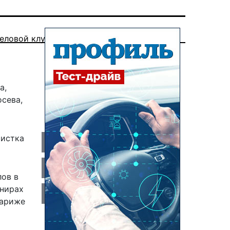
еловой клуб
а,
осева,
систка
лов в
рнирах
Париже