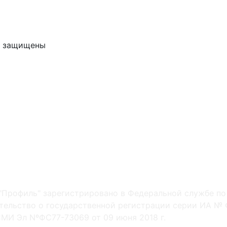
ва защищены
"Профиль" зарегистрировано в Федеральной службе по
ельство о государственной регистрации серии ИА № Ф
МИ Эл NºФС77-73069 от 09 июня 2018 г.