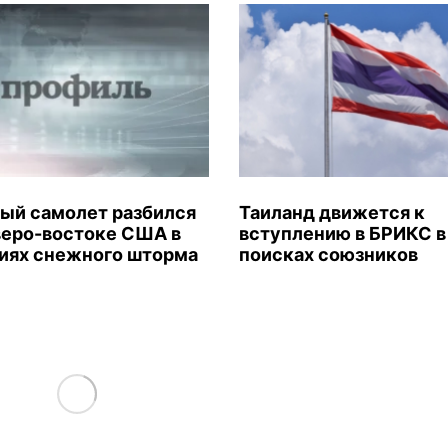
ый самолет разбился
Таиланд движется к
веро-востоке США в
вступлению в БРИКС в
иях снежного шторма
поисках союзников
Load More