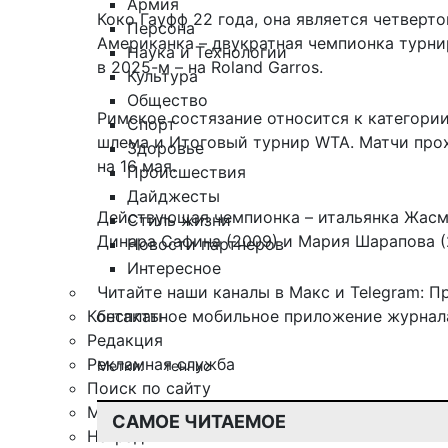
Армия
Коко Гауфф 22 года, она является четверт
Персона
Американка – двукратная чемпионка турнир
Наука и Технологии
в 2025-м – на Roland Garros.
Культура
Общество
Римское состязание относится к категори
Спорт
шлема и Итоговый турнир WTA. Матчи прох
Здоровье
на 16 мая.
Происшествия
Дайджесты
Действующая чемпионка – итальянка Жасм
Стиль жизни
Динара Сафина (2009) и Мария Шарапова (20
Новости партнеров
Интересное
Читайте наши каналы в
Макс
и Telegram:
П
Контакты
бесплатное мобильное
приложение журнала
Редакция
Рекламная служба
Метки:
теннис
Поиск по сайту
Мобильное приложение
САМОЕ ЧИТАЕМОЕ
Награды