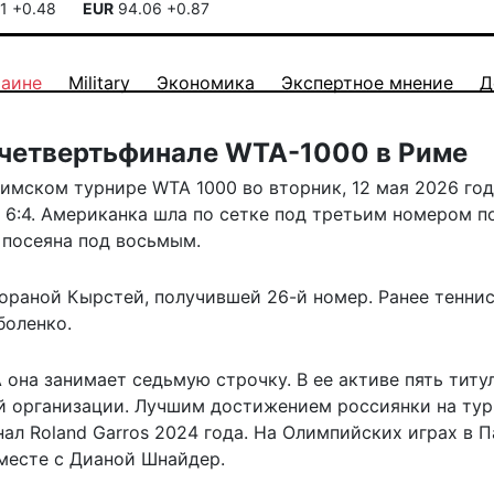
41
+0.48
EUR
94.06
+0.87
раине
Military
Экономика
Экспертное мнение
Д
 четвертьфинале WTA-1000 в Риме
имском турнире WTA 1000 во вторник, 12 мая 2026 год
2, 6:4. Американка шла по сетке под третьим номером п
 посеяна под восьмым.
ораной Кырстей, получившей 26-й номер. Ранее тенни
боленко
.
 она занимает седьмую строчку. В ее активе пять титу
й организации. Лучшим достижением россиянки на ту
ал Roland Garros 2024 года. На Олимпийских играх в 
вместе с Дианой Шнайдер.