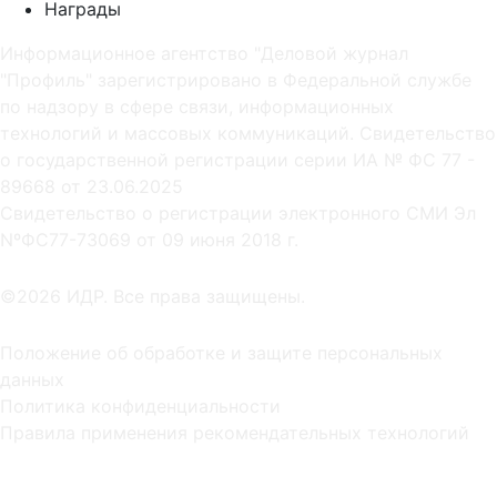
Награды
Информационное агентство "Деловой журнал
"Профиль" зарегистрировано в Федеральной службе
по надзору в сфере связи, информационных
технологий и массовых коммуникаций. Свидетельство
о государственной регистрации серии ИА № ФС 77 -
89668 от 23.06.2025
Cвидетельство о регистрации электронного СМИ Эл
NºФС77-73069 от 09 июня 2018 г.
©2026 ИДР. Все права защищены.
Положение об обработке и защите персональных
данных
Политика конфиденциальности
Правила применения рекомендательных технологий