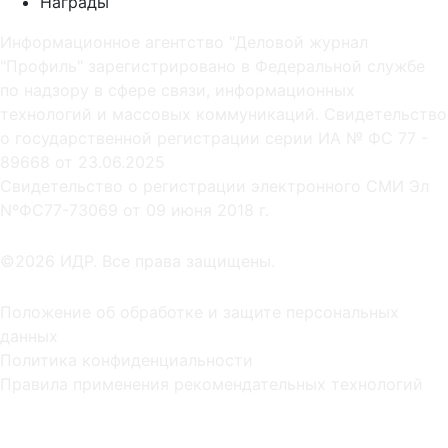
Награды
Информационное агентство "Деловой журнал
"Профиль" зарегистрировано в Федеральной службе
по надзору в сфере связи, информационных
технологий и массовых коммуникаций. Свидетельство
о государственной регистрации серии ИА № ФС 77 -
89668 от 23.06.2025
Cвидетельство о регистрации электронного СМИ Эл
NºФС77-73069 от 09 июня 2018 г.
©2026 ИДР. Все права защищены.
Положение об обработке и защите персональных
данных
Политика конфиденциальности
Правила применения рекомендательных технологий