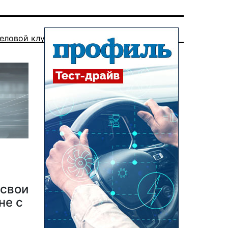
еловой клуб
 свои
не с