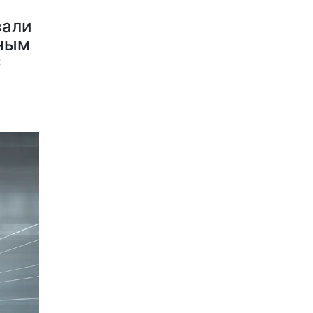
вали
вным
С