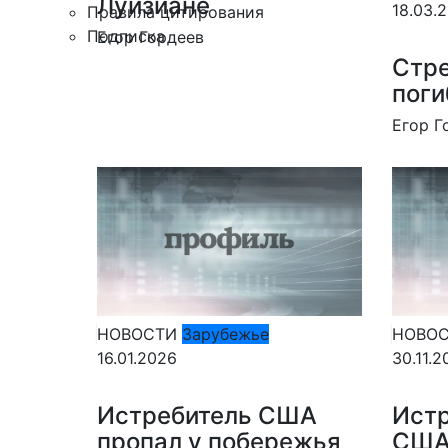
Луизиане
18.03.
Правила цитирования
Подписка
Егор Гордеев
Стре
поги
Егор Г
НОВОСТИ
Зарубежье
НОВО
16.01.2026
30.11.2
Истребитель США
Ист
пропал у побережья
США