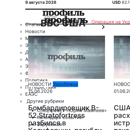
9 августа 2026
USD
82.
ВВС США
Операция на Ук
Статьи
Новости
Military
Экспертное мнение
Деловой клуб
Автомобили
Экономика
Финансы
Политика
НОВОСТИ
Зарубежье
НОВО
Путешествия
15.06.2026
01.06.
ЕАЭС
Другие рубрики
Бомбардировщик B-
США
Спецпроект «Юрий Мамлеев»
52 Stratofortress
расх
Календарь событий
разбился в
истр
Зарубежье