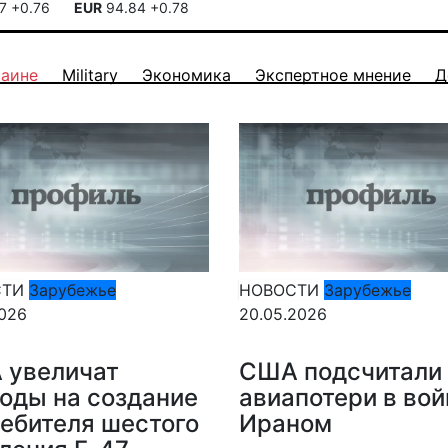
17
+0.76
EUR
94.84
+0.78
раине
Military
Экономика
Экспертное мнение
Д
СТИ
Зарубежье
НОВОСТИ
Зарубежье
2026
20.05.2026
 увеличат
США подсчитали
оды на создание
авиапотери в вой
ебителя шестого
Ираном