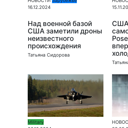
НОВОСТИ
Зарубежье
НОВО
16.12.2024
15.11.2
Над военной базой
США
США заметили дроны
сам
неизвестного
Pose
происхождения
впер
холо
Татьяна Сидорова
Татьян
Military
НОВО