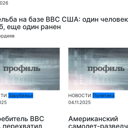
2026
льба на базе ВВС США: один человек
б, еще один ранен
ордеев
СТИ
Зарубежье
НОВОСТИ
Политика
025
04.11.2025
ребитель ВВС
Американский
 перехватил
самолет-разведч