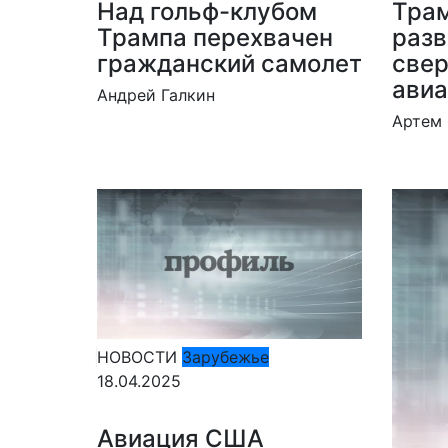
Над гольф-клубом
Тра
Трампа перехвачен
разв
гражданский самолет
све
ави
Андрей Галкин
Артем 
НОВОСТИ
Зарубежье
18.04.2025
Авиация США