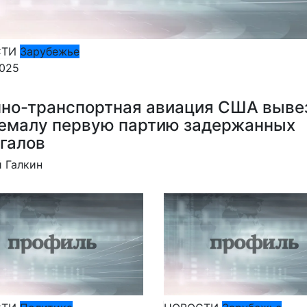
СТИ
Зарубежье
2025
но-транспортная авиация США выве
емалу первую партию задержанных
галов
 Галкин