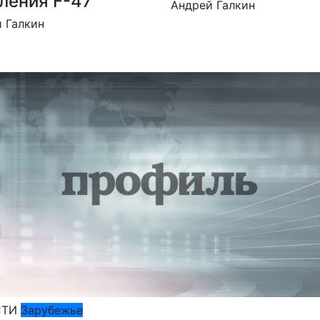
ления F-47
Андрей Галкин
 Галкин
СТИ
Зарубежье