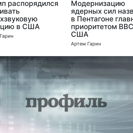
мп распорядился
Модернизацию
ивать
ядерных сил наз
рхзвуковую
в Пентагоне гла
ацию в США
приоритетом ВВ
США
Гарин
Артем Гарин