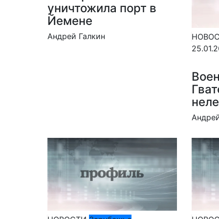
уничтожила порт в
Йемене
Андрей Галкин
НОВО
25.01.
Воен
Гват
неле
Андрей