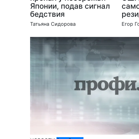
Японии, подав сигнал
само
бедствия
рези
Татьяна Сидорова
Егор Г