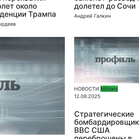
лет около
долетел до Сочи
денции Трампа
Андрей Галкин
ордеев
НОВОСТИ
Military
12.08.2025
Стратегические
бомбардировщик
ВВС США
переброшены в