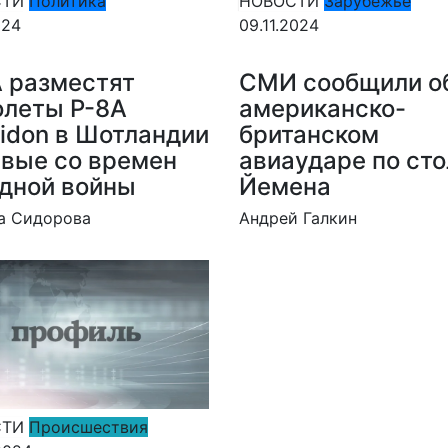
СТИ
Политика
НОВОСТИ
Зарубежье
024
09.11.2024
 разместят
СМИ сообщили о
олеты P-8A
американско-
idon в Шотландии
британском
вые со времен
авиаударе по ст
дной войны
Йемена
а Сидорова
Андрей Галкин
СТИ
Происшествия