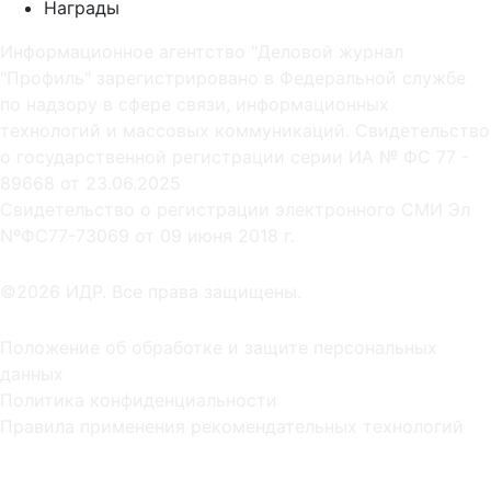
Награды
Информационное агентство "Деловой журнал
"Профиль" зарегистрировано в Федеральной службе
по надзору в сфере связи, информационных
технологий и массовых коммуникаций. Свидетельство
о государственной регистрации серии ИА № ФС 77 -
89668 от 23.06.2025
Cвидетельство о регистрации электронного СМИ Эл
NºФС77-73069 от 09 июня 2018 г.
©2026 ИДР. Все права защищены.
Положение об обработке и защите персональных
данных
Политика конфиденциальности
Правила применения рекомендательных технологий